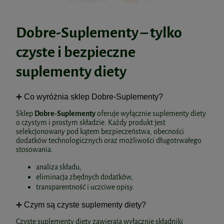
Moja tarczyca 60kaps. AuraHerbals
Dobre-Suplementy – tylko
Curcumin 3 PLUS z piperyna 500 mg/1 mg
39,90 zł
czyste i bezpieczne
x 60 VEGE kaps. Aliness
suplementy diety
do koszyka
64,90 zł
➕ Co wyróżnia sklep Dobre-Suplementy?
do koszyka
Sklep
Dobre-Suplementy
oferuje wyłącznie suplementy diety
o czystym i prostym składzie. Każdy produkt jest
selekcjonowany pod kątem bezpieczeństwa, obecności
dodatków technologicznych oraz możliwości długotrwałego
Rutina C MAX 120kaps. Wish
stosowania.
analiza składu,
Kolagen rybi Skoczylas 150g
eliminacja zbędnych dodatków,
38,48 zł
transparentność i uczciwe opisy.
Cena regularna:
43,00 zł
➕ Czym są czyste suplementy diety?
Najniższa cena:
38,49 zł
74,00 zł
Czyste suplementy diety zawierają wyłącznie składniki