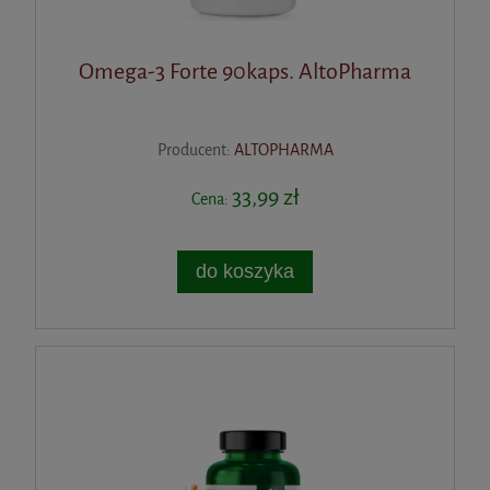
Mój wzrok 60kaps. Auraherbals
Omega-3 Forte 90kaps. AltoPharma
30,51 zł
Producent:
ALTOPHARMA
Cena regularna:
33,90 zł
Najniższa cena:
33,90 zł
33,99 zł
Cena:
do koszyka
do koszyka