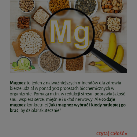
Najniższa cena:
29,99 zł
do koszyka
do koszyka
Witamina C TRIO Skoczylas 60kaps.
35,00 zł
do koszyka
Kremowy żel pod prysznic z olejem z
konopi 200ml India
Magnez
to jeden z najważniejszych minerałów dla zdrowia –
bierze udział w ponad 300 procesach biochemicznych w
organizmie. Pomaga m.in. w redukcji stresu, poprawia jakość
Colostrum Siara Bydlęca z Inuliną 60kaps.
23,64 zł
snu, wspiera serce, mięśnie i układ nerwowy. Ale
co daje
Skoczylas
Cena regularna:
26,99 zł
magnez
konkretnie?
Jaki magnez wybrać
i
kiedy najlepiej go
Najniższa cena:
26,99 zł
brać
, by działał skutecznie?
Witamina K2 MK7 Natto 200ug 120kaps
65,00 zł
AltoPharma
do koszyka
Berberine Complex+ 510mg Biowen
do koszyka
czytaj całość »
60kaps. VEGE