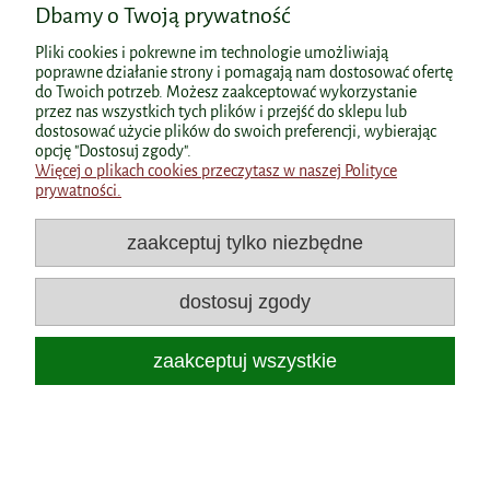
Dbamy o Twoją prywatność
poprawić kondycję skóry, włosów i kości.
Pliki cookies i pokrewne im technologie umożliwiają
poprawne działanie strony i pomagają nam dostosować ofertę
do Twoich potrzeb. Możesz zaakceptować wykorzystanie
Czystość suplementów – klucz do lepszej
przez nas wszystkich tych plików i przejść do sklepu lub
dostosować użycie plików do swoich preferencji, wybierając
przyswajalności i efektów zdrowotnych
opcję "Dostosuj zgody".
Więcej o plikach cookies przeczytasz w naszej Polityce
W
bezpiecznej suplementacji
najważniejsza jest
czystość
prywatności.
składu
. Badania naukowe pokazują, że suplementy o wysokiej
czystości i zminimalizowanej zawartości substancji
zaakceptuj tylko niezbędne
dodatkowych:
mają lepszą
przyswajalność
,
dostosuj zgody
wywołują mniej reakcji ubocznych,
zaakceptuj wszystkie
dają większe efekty zdrowotne.
Składniki, które nie są obciążone zbędnymi wypełniaczami,
konserwantami czy sztucznymi dodatkami, są szybciej i
efektywniej wykorzystywane przez organizm.
Dlatego w naszym
sklepie ze suplementami
znajdziesz