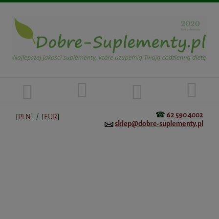
☎
62 590 4002
[
PLN
] / [
EUR
]
sklep@dobre-suplementy.pl