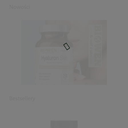
Nowości
Bestsellery
Hyaluron Skin - kwas hialuronowy
60kaps. Biowen