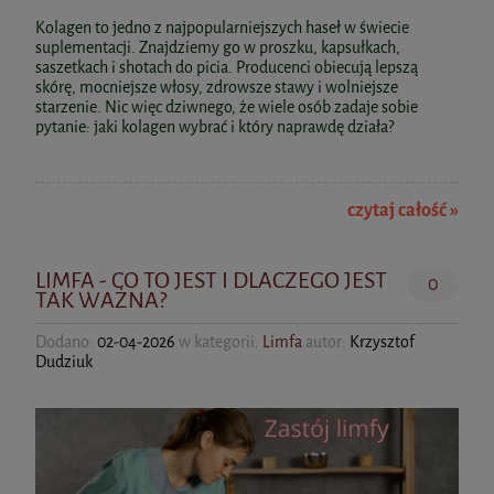
Czerwona koniczyna extract 8% 500mg
Najniższa cena:
170,98 zł
Hepa Strong Complex+ 90kaps. BioWen
Kolagen to jedno z najpopularniejszych haseł w świecie
do koszyka
90kaps. Vege Aliness
suplementacji. Znajdziemy go w proszku, kapsułkach,
do koszyka
saszetkach i shotach do picia. Producenci obiecują lepszą
skórę, mocniejsze włosy, zdrowsze stawy i wolniejsze
44,90 zł
79,99 zł
starzenie. Nic więc dziwnego, że wiele osób zadaje sobie
pytanie: jaki kolagen wybrać i który naprawdę działa?
do koszyka
do koszyka
Omega 3 Forte 1000 mg EPA, 500 mg
czytaj całość »
DHA 90 kaps. BioWen
LIMFA - CO TO JEST I DLACZEGO JEST
0
77,99 zł
TAK WAŻNA?
do koszyka
Dodano:
02-04-2026
w kategorii:
Limfa
autor:
Krzysztof
Dudziuk
Moje Serce Wsparcie Funkcji Serca
60kaps. AuraHerbals
Zestaw na Siwienie włosów: Anti-Grey