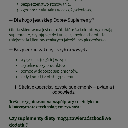
26,91 zł
32,99 zł
bezpieczeństwo stosowania,
Cena regularna:
29,90 zł
zgodność z aktualną wiedzą żywieniową.
Najniższa cena:
29,90 zł
do koszyka
➕ Dla kogo jest sklep Dobre-Suplementy?
do koszyka
Witamina B12 w kroplach 30ml
Oferta skierowana jest do osób, które świadomie wybierają
suplementy, czytają składy i unikają zbędnej chemii. To
AuraHerbals
miejsce dla klientów ceniących jakość i bezpieczeństwo.
➕ Bezpieczne zakupy i szybka wysyłka
Omega 3 Forte 1000 mg EPA, 500 mg
17,90 zł
DHA 90 kaps. BioWen
wysyłka najczęściej w 24h,
do koszyka
czytelne opisy produktów,
77,99 zł
pomoc w doborze suplementów,
stały kontakt z obsługą sklepu.
do koszyka
➕ Strefa ekspercka: czyste suplementy – pytania i
odpowiedzi
Treści przygotowane we współpracy z dietetykiem
klinicznym oraz technologiem żywności.
Czy suplementy diety mogą zawierać szkodliwe
Cholesterol Skoczylas 60kaps.
dodatki?