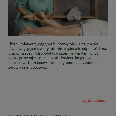
Complex
29,61 zł
Cena regularna:
32,90 zł
BICAPS POTASSIUM 60kaps. Formeds
118,82 zł
Najniższa cena:
32,90 zł
Fish Omega 3 Trójglicerydy 180/120 mg
Cena regularna:
139,79 zł
60kaps. Aliness
Najniższa cena:
145,33 zł
do koszyka
32,99 zł
29,90 zł
do koszyka
Układ limfatyczny odgrywa kluczową rolę w utrzymaniu
do koszyka
do koszyka
równowagi płynów w organizmie, wspieraniu odporności oraz
usuwaniu zbędnych produktów przemiany materii. Choć
często pozostaje w cieniu układu krwionośnego, jego
Wątroba 60kaps. Skoczylas
prawidłowe funkcjonowanie ma ogromne znaczenie dla
zdrowia i samopoczucia.
35,00 zł
do koszyka
czytaj całość »