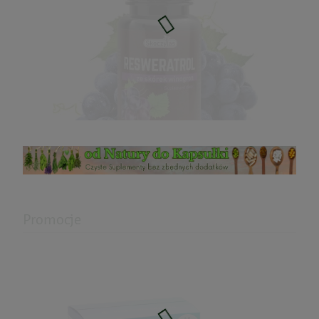
59,99 zł
do koszyka
Resweratrol Skoczylas 60kaps.
Promocje
49,00 zł
do koszyka
Floradrop immune probiotyk 20kaps.