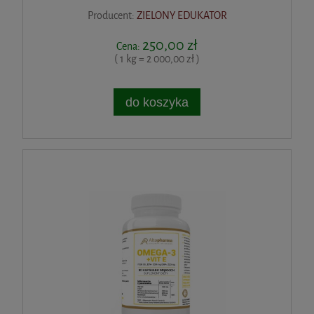
do koszyka
Producent:
ZIELONY EDUKATOR
47,53 zł
250,00 zł
Cena regularna:
50,99 zł
Cena:
Najniższa cena:
47,49 zł
( 1 kg = 2 000,00 zł )
do koszyka
do koszyka