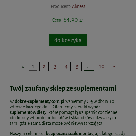
Producent:
Aliness
64,90 zł
Cena:
do koszyka
«
1
2
3
4
5
...
10
»
Twój zaufany
sklep ze suplementami
W
dobre-suplementy.com.pl
wspieramy Cię w dbaniu o
zdrowie każdego dnia. Oferujemy szeroki wybór
suplementów diety
, które pomagają uzupełnić codzienne
niedobory witamin, minerałów i składników odżywczych —
tam, gdzie sama dieta może być niewystarczająca.
Naszym celem jest
bezpieczna suplementacja
, dlatego każdy