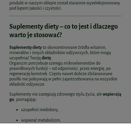
produkt w naszym sklepie został starannie wyselekcjonowany
pod kątem jakości i czystości.
Suplementy diety – co to jest i dlaczego
warto je stosować?
Suplementy diety
to skoncentrowane źródła witamin,
minerałów i innych składników odżywczych, które mogą
uzupełniać Twoją
dietę
.
Organizm potrzebuje szeregu mikroelementów do
prawidłowych funkcji – od odporności, przez energię, po
regenerację komórek. Często nawet dobrze zbilansowane
posiłki nie pokrywają w pełni zapotrzebowania na wszystkie
składniki odżywcze.
Suplementy nie zastępują zdrowego stylu życia, ale
wspierają
go
, pomagając:
uzupełnić niedobory,
wspierać metabolizm,
zadbać o odporność,