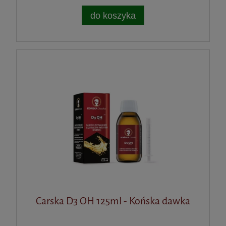
Najniższa cena:
37,90 zł
do koszyka
do koszyka
Naturalna Mieszanka Ziołowa Para
Cleans Deworming 120g Vermims
Carska D3 OH 125ml - Końska dawka
47,90 zł
Witamina K2 MK7 Natto 200ug 120kaps
AltoPharma