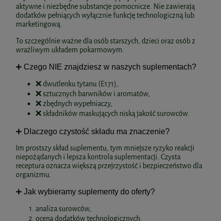
do koszyka
aktywne i niezbędne substancje pomocnicze. Nie zawierają
do koszyka
dodatków pełniących wyłącznie funkcję technologiczną lub
marketingową.
Witamina E w kroplach 50ml
AuraHerbals
To szczególnie ważne dla osób starszych, dzieci oraz osób z
wrażliwym układem pokarmowym.
BICAPS B COMPLEX 120kaps. Formeds
54,90 zł
➕ Czego NIE znajdziesz w naszych suplementach?
❌ dwutlenku tytanu (E171),
do koszyka
❌ sztucznych barwników i aromatów,
83,99 zł
❌ zbędnych wypełniaczy,
❌ składników maskujących niską jakość surowców.
do koszyka
➕ Dlaczego czystość składu ma znaczenie?
Im prostszy skład suplementu, tym mniejsze ryzyko reakcji
niepożądanych i lepsza kontrola suplementacji. Czysta
receptura oznacza większą przejrzystość i bezpieczeństwo dla
organizmu.
Czerwony ryż karczoch 60kaps. Aura
BICAPS POTASSIUM 60kaps. Formeds
➕ Jak wybieramy suplementy do oferty?
Herbals
analiza surowców,
ocena dodatków technologicznych,