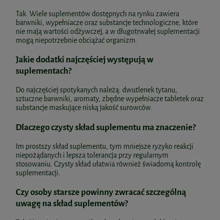
Multiwitamina dla kobiet 120kaps.
Altopharma
Tak. Wiele suplementów dostępnych na rynku zawiera
barwniki, wypełniacze oraz substancje technologiczne, które
35,00 zł
nie mają wartości odżywczej, a w długotrwałej suplementacji
42,49 zł
mogą niepotrzebnie obciążać organizm.
do koszyka
Cena regularna:
51,99 zł
Jakie dodatki najczęściej występują w
Najniższa cena:
51,99 zł
suplementach?
Witamina B complex 90kaps.
do koszyka
AuraHerbals
Do najczęściej spotykanych należą: dwutlenek tytanu,
sztuczne barwniki, aromaty, zbędne wypełniacze tabletek oraz
Omegamedica ORIGINAL Omega 3-6-9
29,90 zł
substancje maskujące niską jakość surowców.
250ml
Dlaczego czysty skład suplementu ma znaczenie?
do koszyka
60,12 zł
Im prostszy skład suplementu, tym mniejsze ryzyko reakcji
Cena regularna:
67,00 zł
niepożądanych i lepsza tolerancja przy regularnym
Najniższa cena:
67,00 zł
stosowaniu. Czysty skład ułatwia również świadomą kontrolę
suplementacji.
do koszyka
Czy osoby starsze powinny zwracać szczególną
uwagę na skład suplementów?