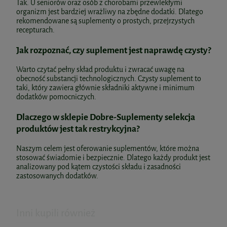
Tak. U seniorów oraz osób z chorobami przewlekłymi
BICAPS B COMPLEX 120kaps. Formeds
organizm jest bardziej wrażliwy na zbędne dodatki. Dlatego
rekomendowane są suplementy o prostych, przejrzystych
recepturach.
Siarczan magnezu farmaceutyczny czysty
83,99 zł
Jak rozpoznać, czy suplement jest naprawdę czysty?
1 kg Biomus
Warto czytać pełny skład produktu i zwracać uwagę na
do koszyka
12,49 zł
obecność substancji technologicznych. Czysty suplement to
taki, który zawiera głównie składniki aktywne i minimum
Cena regularna:
12,90 zł
Spermidyna 60kaps. AuraHerbals
dodatków pomocniczych.
Najniższa cena:
11,24 zł
Dlaczego w sklepie Dobre-Suplementy selekcja
do koszyka
produktów jest tak restrykcyjna?
69,90 zł
Naszym celem jest oferowanie suplementów, które można
Bicaps K2D3 MAX 60kaps. Formeds
do koszyka
stosować świadomie i bezpiecznie. Dlatego każdy produkt jest
analizowany pod kątem czystości składu i zasadności
zastosowanych dodatków.
83,99 zł
Inni kupili również
do koszyka