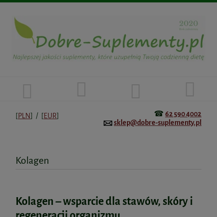
☎
62 590 4002
[
PLN
] / [
EUR
]
sklep@dobre-suplementy.pl
Kolagen
Kolagen – wsparcie dla stawów, skóry i
regeneracji organizmu