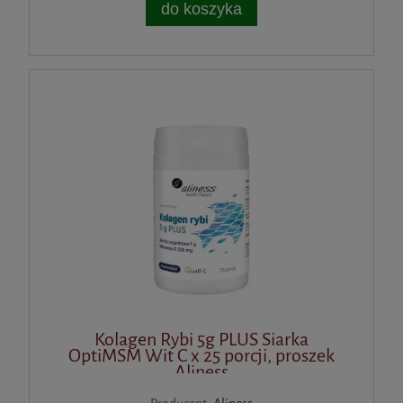
do koszyka
Kolagen Rybi 5g PLUS Siarka
OptiMSM Wit C x 25 porcji, proszek
Aliness