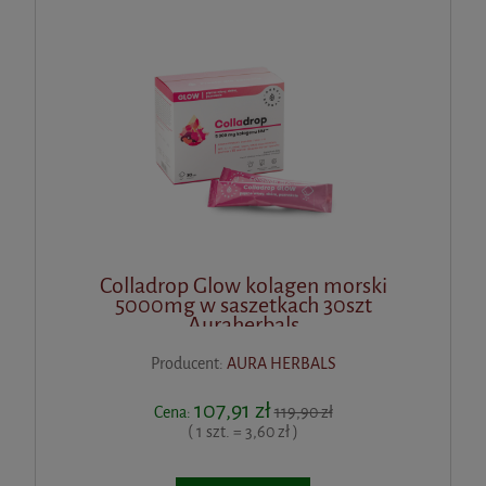
Colladrop Glow kolagen morski
5000mg w saszetkach 30szt
Auraherbals
Producent:
AURA HERBALS
107,91 zł
Cena:
119,90 zł
( 1 szt. = 3,60 zł )