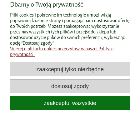
Kolagen Anti-Age 90kaps. Yango
Dbamy o Twoją prywatność
Pliki cookies i pokrewne im technologie umożliwiają
poprawne działanie strony i pomagają nam dostosować ofertę
Producent:
YANGO
do Twoich potrzeb. Możesz zaakceptować wykorzystanie
przez nas wszystkich tych plików i przejść do sklepu lub
48,60 zł
dostosować użycie plików do swoich preferencji, wybierając
Cena:
opcję "Dostosuj zgody".
Więcej o plikach cookies przeczytasz w naszej Polityce
prywatności.
do koszyka
zaakceptuj tylko niezbędne
«
1
2
»
dostosuj zgody
zaakceptuj wszystkie
Poniżej prezentujemy:
Dlaczego forma kolagenu ma znaczenie