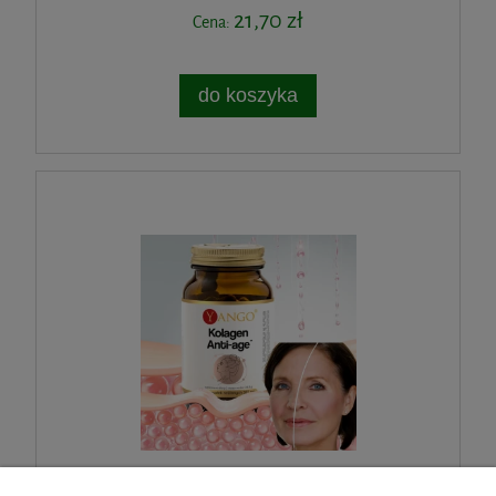
21,70 zł
Cena:
do koszyka