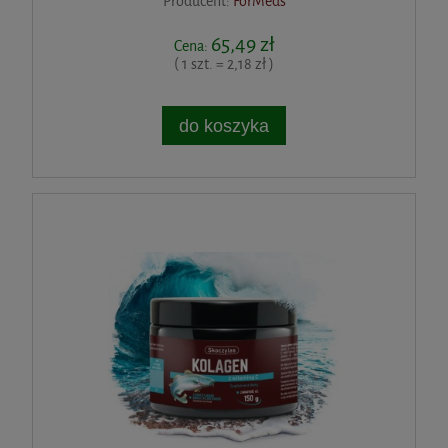
Producent:
ForMeds
65,49 zł
Cena:
( 1 szt. = 2,18 zł )
do koszyka