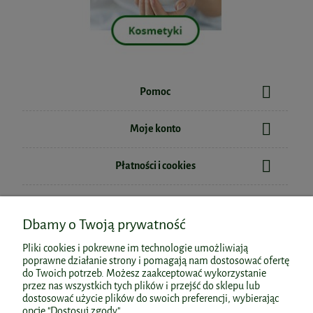
Pomoc
Collagen Elixir 30szt. saszetek Biowen
Chrom Pikolinian Prebiotyk 120kaps.
Moje konto
Wish
169,99 zł
Płatności i cookies
23,24 zł
do koszyka
Cena regularna:
30,99 zł
Informacje
Najniższa cena:
27,89 zł
Dbamy o Twoją prywatność
Witamina B complex 90kaps.
do koszyka
AuraHerbals
O nas
Pliki cookies i pokrewne im technologie umożliwiają
poprawne działanie strony i pomagają nam dostosować ofertę
29,90 zł
do Twoich potrzeb. Możesz zaakceptować wykorzystanie
przez nas wszystkich tych plików i przejść do sklepu lub
dostosować użycie plików do swoich preferencji, wybierając
Polecane kategorie
do koszyka
opcję "Dostosuj zgody".