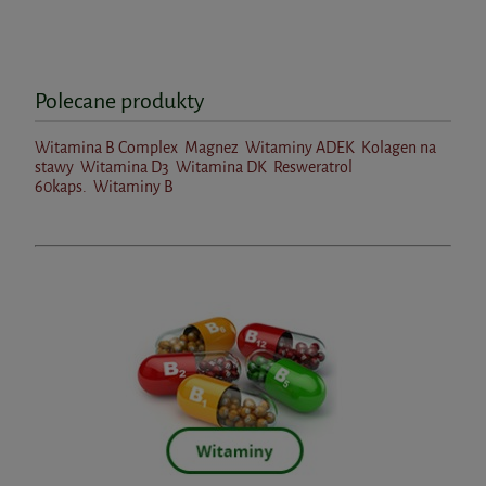
ADEK FORTE 120kaps. Wish
BICAPS B COMPLEX 120kaps. Formeds
Polecane produkty
64,24 zł
Cena regularna:
82,99 zł
Najniższa cena:
75,90 zł
83,99 zł
Witamina B Complex
Magnez
Witaminy ADEK
Kolagen na
stawy
Witamina D3
Witamina DK
Resweratrol
60kaps.
Witaminy B
do koszyka
do koszyka
Witamina E w kroplach 50ml
AuraHerbals
54,90 zł
do koszyka