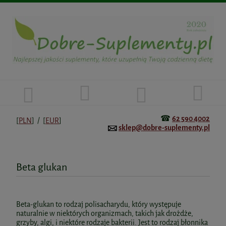
☎
62 590 4002
[
PLN
] / [
EUR
]
sklep@dobre-suplementy.pl
Beta glukan
Beta-glukan to rodzaj polisacharydu, który występuje
naturalnie w niektórych organizmach, takich jak drożdże,
grzyby, algi, i niektóre rodzaje bakterii. Jest to rodzaj błonnika