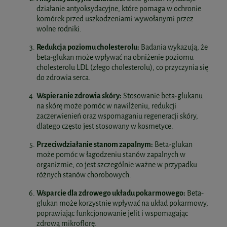
działanie antyoksydacyjne, które pomaga w ochronie
komórek przed uszkodzeniami wywołanymi przez
wolne rodniki.
Redukcja poziomu cholesterolu:
Badania wykazują, że
beta-glukan może wpływać na obniżenie poziomu
cholesterolu LDL (złego cholesterolu), co przyczynia się
do zdrowia serca.
Wspieranie zdrowia skóry:
Stosowanie beta-glukanu
na skórę może pomóc w nawilżeniu, redukcji
zaczerwienień oraz wspomaganiu regeneracji skóry,
dlatego często jest stosowany w kosmetyce.
Przeciwdziałanie stanom zapalnym:
Beta-glukan
może pomóc w łagodzeniu stanów zapalnych w
organizmie, co jest szczególnie ważne w przypadku
różnych stanów chorobowych.
Wsparcie dla zdrowego układu pokarmowego:
Beta-
glukan może korzystnie wpływać na układ pokarmowy,
poprawiając funkcjonowanie jelit i wspomagając
zdrową mikroflorę.