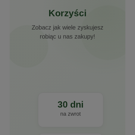
Cleans Deworming 120g Vermims
do koszyka
Korzyści
47,90 zł
Zobacz jak wiele zyskujesz
do koszyka
robiąc u nas zakupy!
Floradrop immune probiotyk 20kaps.
AuraHerbals
29,90 zł
do koszyka
30 dni
na zwrot
Jodadrop bioaktyne źródło jodu płyn 250
ml Aura Herbals