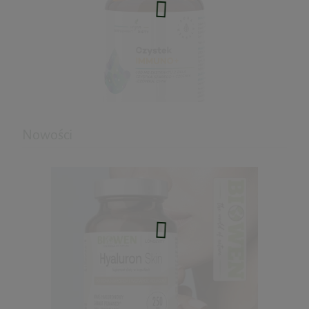
Nowości
Czystek Immuno+ 60kaps. Aura Herbals
31,41 zł
Cena regularna:
34,90 zł
Najniższa cena:
34,90 zł
do koszyka