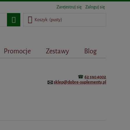
Zarejestruj się
Zaloguj się
Koszyk:
(pusty)
Promocje
Zestawy
Blog
☎
62 590 4002
sklep@dobre-suplementy.pl