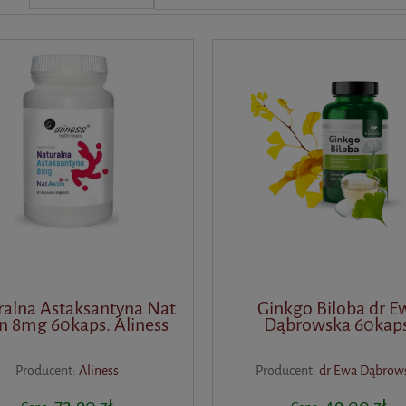
ralna Astaksantyna Nat
Ginkgo Biloba dr E
n 8mg 60kaps. Aliness
Dąbrowska 60kaps
Producent:
Aliness
Producent:
dr Ewa Dąbrow