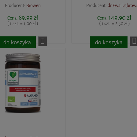
Producent:
Biowen
Producent:
dr Ewa Dąbrow
89,99 zł
149,90 zł
Cena:
Cena:
( 1 szt. = 1,00 zł )
( 1 szt. = 2,50 zł )
do koszyka
do koszyka