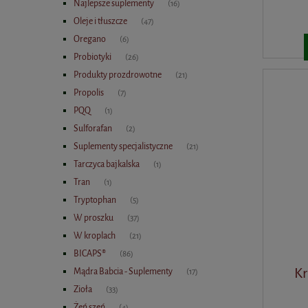
Najlepsze suplementy
(16)
Oleje i tłuszcze
(47)
Oregano
(6)
Probiotyki
(26)
Produkty prozdrowotne
(21)
Propolis
(7)
PQQ
(1)
Sulforafan
(2)
Suplementy specjalistyczne
(21)
Tarczyca bajkalska
(1)
Tran
(1)
Tryptophan
(5)
W proszku
(37)
W kroplach
(21)
BICAPS®
(86)
Kr
Mądra Babcia - Suplementy
(17)
Zioła
(33)
Żeń szeń
(4)