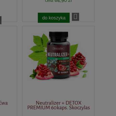
64,90 zł
Cena:
do koszyka
 Ewa
Neutralizer + DETOX
PREMIUM 60kaps. Skoczylas