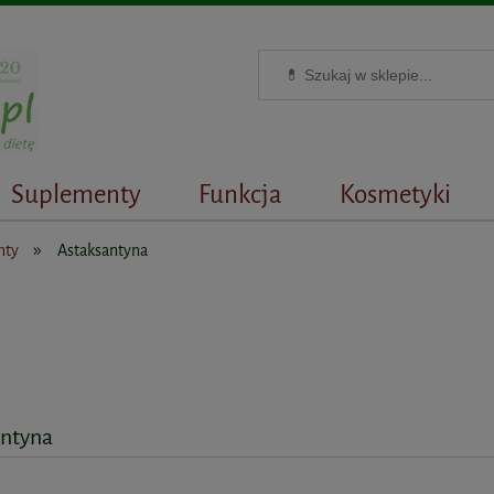
Suplementy
Funkcja
Kosmetyki
»
nty
Astaksantyna
antyna