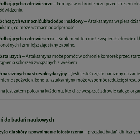
b dbających o zdrowie oczu
– Pomaga w ochronie oczu przed stresem oks
ść widzenia.
b chcących wzmocnić układ odpornościowy
– Astaksantyna wspiera dzia
nikami, co może wzmacniać odporność.
b dbających o zdrowie serca
– Suplement ten może wspierać zdrowie ukła
onośnych i zmniejszając stany zapalne.
b starszych
– Astaksantyna może pomóc w ochronie komórek przed starze
tąpienia schorzeń związanych z wiekiem.
b narażonych na stres oksydacyjny
– Jeśli jesteś często narażony na zani
mierne spożycie alkoholu, astaksantyna może wspomóc redukcję stresu 
na jest zatem polecana każdemu, kto chce wesprzeć zdrowie całego orga
eń do badań naukowych
yści dla skóry i spowolnienie fotostarzenia
– przegląd badań klinicznych