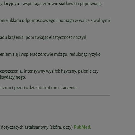
ydacyjnym, wspierając zdrowie siatkówki i poprawiając
łanie układu odpornościowego i pomaga w walce z wolnymi
du krążenia, poprawiając elastyczność naczyń
niem się i wspierać zdrowie mózgu, redukując ryzyko
eczyszczenia, intensywny wysiłek fizyczny, palenie czy
oksydacyjnego.
nizmu i przeciwdziałać skutkom starzenia.
 dotyczących astaksantyny (skóra, oczy)
PubMed
.