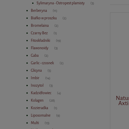
Sylimaryna - Ostropest plamisty
(3)
Berberyna
(11)
Białko w proszku
(2)
Bromelaina
(2)
Czarny Bez
(1)
Fitoskładniki
(19)
Flawonoidy
(3)
Gaba
(2)
Garlic - czosnek
(2)
Glicyna
(5)
Imbir
(14)
Inozytol
(3)
Kadzidłowiec
(4)
Natu
Kolagen
(28)
Axti
Kozieradka
(1)
Liposomalne
(9)
Multi
(13)