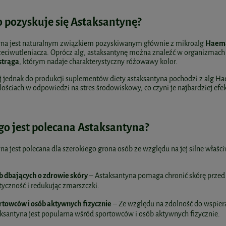
o pozyskuje się Astaksantynę?
yna jest naturalnym związkiem pozyskiwanym głównie z mikroalg
Haemat
zeciwutleniacza. Oprócz alg, astaksantynę można znaleźć w organizmach 
strąga
, którym nadaje charakterystyczny różowawy kolor.
j jednak do produkcji suplementów diety astaksantyna pochodzi z alg Ha
lościach w odpowiedzi na stres środowiskowy, co czyni je najbardziej e
go jest polecana Astaksantyna?
na jest polecana dla szerokiego grona osób ze względu na jej silne właśc
b dbających o zdrowie skóry
– Astaksantyna pomaga chronić skórę przed
tyczność i redukując zmarszczki.
rtowców i osób aktywnych fizycznie
– Ze względu na zdolność do wspiera
ksantyna jest popularna wśród sportowców i osób aktywnych fizycznie.