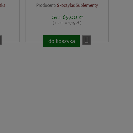
ska
Producent:
Skoczylas Suplementy
69,00 zł
Cena:
( 1 szt. = 1,15 zł )
do koszyka