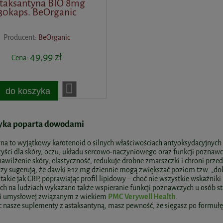
taksantyna BIO 8mg
30kaps. BeOrganic
Producent:
BeOrganic
49,99 zł
Cena:
do koszyka
yka poparta dowodami
na to wyjątkowy karotenoid o silnych właściwościach antyoksydacyjnych
zyści dla skóry, oczu, układu sercowo-naczyniowego oraz funkcji pozna
awilżenie skóry, elastyczność, redukuje drobne zmarszczki i chroni prz
zy sugerują, że dawki ≥12 mg dziennie mogą zwiększać poziom tzw. „dob
takie jak CRP, poprawiając profil lipidowy – choć nie wszystkie wskaźnik
h na ludziach wykazano także wspieranie funkcji poznawczych u osób s
i umysłowej związanym z wiekiem
PMC
Verywell Health
.
 nasze suplementy z astaksantyną, masz pewność, że sięgasz po formułę