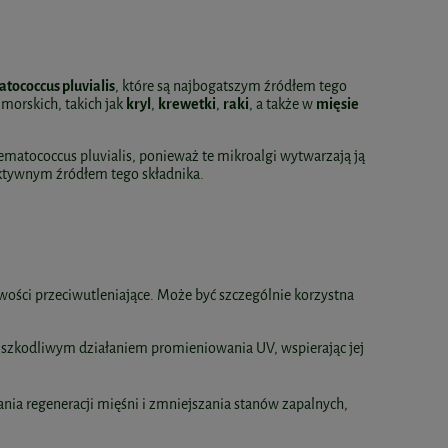
ococcus pluvialis
, które są najbogatszym źródłem tego
morskich, takich jak
kryl
,
krewetki
,
raki
, a także w
mięsie
ematococcus pluvialis, ponieważ te mikroalgi wytwarzają ją
fektywnym źródłem tego składnika.
iwości przeciwutleniające. Może być szczególnie korzystna
 szkodliwym działaniem promieniowania UV, wspierając jej
nia regeneracji mięśni i zmniejszania stanów zapalnych,