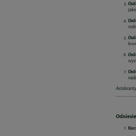
Osó
jako
Osó
rod
Osó
krwi
Osó
wys
Osó
nad
Astaksanty
Odniesi
Korz