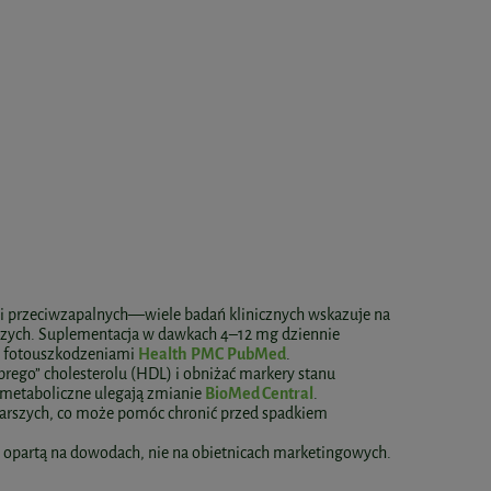
 i przeciwzapalnych—wiele badań klinicznych wskazuje na
wczych. Suplementacja w dawkach 4–12 mg dziennie
ed fotouszkodzeniami
Health
PMC
PubMed
.
rego” cholesterolu (HDL) i obniżać markery stanu
i metaboliczne ulegają zmianie
BioMed Central
.
tarszych, co może pomóc chronić przed spadkiem
 opartą na dowodach, nie na obietnicach marketingowych.