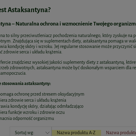
jest Astaksantyna?
tyna – Naturalna ochrona i wzmocnienie Twojego organiz
na to silny przeciwutleniacz pochodzenia naturalnego, który zyskuje n
tnym. Znajdująca się w suplementach diety, astaksantyna pomaga w wal
wia kondycję skóry i wzroku. Jej regularne stosowanie może przyczynić 
zdrowie serca i układu krążenia.
fercie znajdziesz wysokiej jakości suplementy diety z astaksantyną, któr
trzeb zdrowotnych, astaksantyna może być doskonałym wsparciem dla re
samopoczucia.
e stosowania astaksantyny:
omaga ochronę przed stresem oksydacyjnym
era zdrowie serca i układu krążenia
awia kondycję skóry, działając odmładzająco
era funkcje wzroku i zdrowie oczu
acnia odporność organizmu
Sortuj wg:
Nazwa produktu A-Z
Nazwa produktu