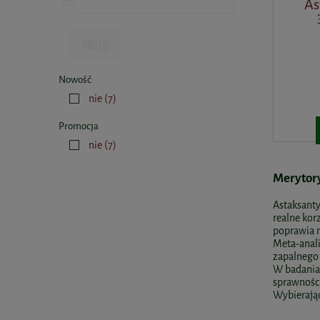
As
do
filtruj
Nowość
nie
(7)
Promocja
nie
(7)
Merytor
Astaksanty
realne kor
poprawia n
Meta-anali
zapalnego 
W badaniac
sprawnośc
Wybierając