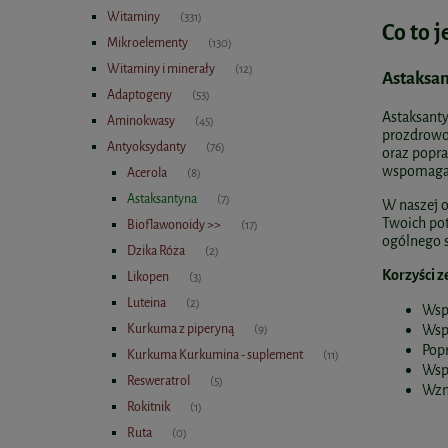
Witaminy
(331)
Co to 
Mikroelementy
(130)
Witaminy i minerały
(12)
Astaksan
Adaptogeny
(53)
Astaksanty
Aminokwasy
(45)
prozdrowo
Antyoksydanty
(76)
oraz popra
wspomagać 
Acerola
(8)
Astaksantyna
(7)
W naszej o
Twoich po
Bioflawonoidy >>
(17)
ogólnego 
Dzika Róża
(2)
Korzyści z
Likopen
(3)
Luteina
(2)
Wsp
Kurkuma z piperyną
Wspi
(9)
Popr
Kurkuma Kurkumina - suplement
(11)
Wspi
Resweratrol
(5)
Wzm
Rokitnik
(1)
Ruta
(0)