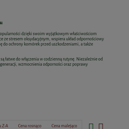
mu
a popularności dzięki swoim wyjątkowym właściwościom
ce ze stresem oksydacyjnym, wspiera układ odpornościowy
się do ochrony komórek przed uszkodzeniami, a także
e są łatwe do włączenia w codzienną rutynę. Niezależnie od
generacji, wzmocnienia odporności oraz poprawy
 Z-A
Cena rosnąco
Cena malejąco