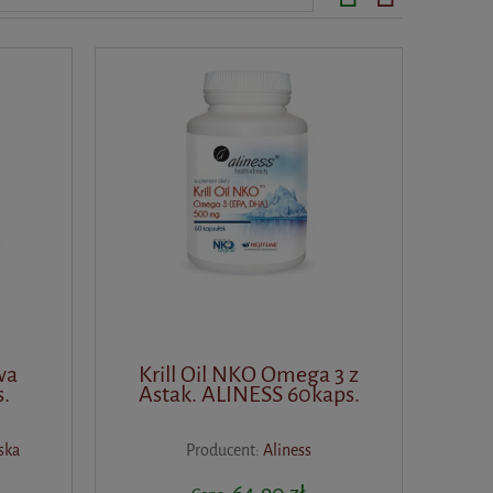
wa
Krill Oil NKO Omega 3 z
.
Astak. ALINESS 60kaps.
ska
Producent:
Aliness