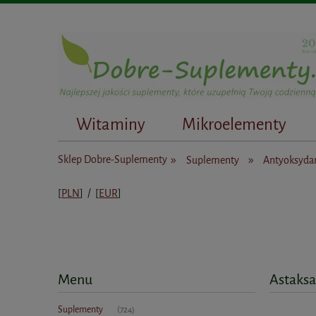
Witaminy
Mikroelementy
Dietetycy
»
»
Sklep Dobre-Suplementy
Suplementy
Antyoksyda
[
PLN
] / [
EUR
]
Menu
Astaks
Suplementy
(724)