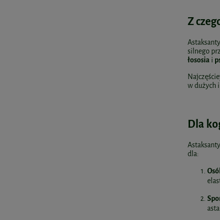
Z czeg
Astaksant
silnego pr
łososia
i
p
Najczęście
w dużych i
Dla ko
Astaksanty
dla:
Osó
elas
Spo
asta