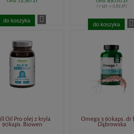
72,90 zł
49,00 zł
Cena:
Cena:
( 1 szt. = 0,82 zł )
do koszyka
do koszyka
ill Oil Pro olej z kryla
Omega 3 60kaps. dr
90kaps. Biowen
Dąbrowska