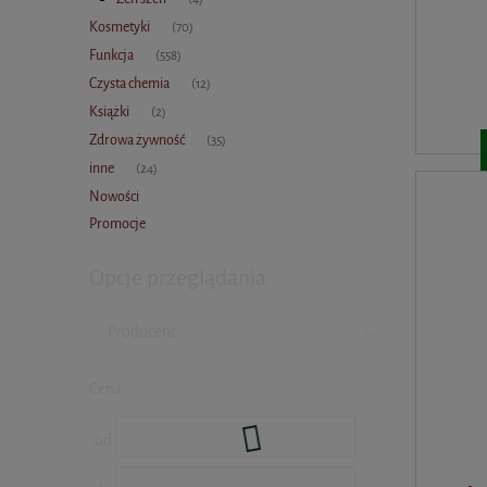
Kosmetyki
(70)
Funkcja
(558)
Czysta chemia
(12)
Książki
(2)
Zdrowa żywność
(35)
inne
(24)
Nowości
Promocje
Opcje przeglądania
Producent
Cena
od