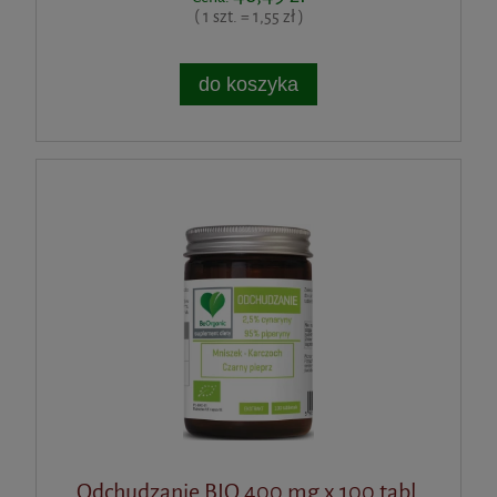
( 1 szt. = 1,55 zł )
do koszyka
Odchudzanie BIO 400 mg x 100 tabl.