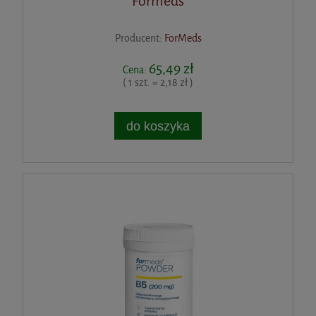
Formeds
Producent:
ForMeds
65,49 zł
Cena:
( 1 szt. = 2,18 zł )
do koszyka