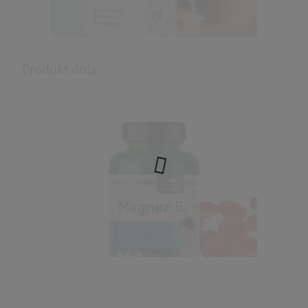
Formeds
65,49 zł
Produkt dnia
do koszyka
Hyaluron Skin - kwas hialuronowy
60kaps. Biowen
59,99 zł
do koszyka
Krem do twarzy do każdego typu cery na
dzień i na noc z olejem z konopi 50ml
India
38,25 zł
Cena regularna:
43,71 zł