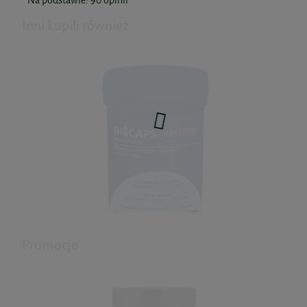
Na podstawie:
90
opinii
Inni kupili również
Promocje
Bicaps Gastron 60kaps. Formeds