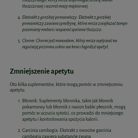
tłuszczowego, który może wspomagać utratę tkanki
tłuszczowej i wzrost masy mięśniowej.
Ekstrakt z gorzkiej pomarańczy: Ekstrakt z gorzkiej
pomarańczy zawiera synefrynę, która może zwiększać tempo
przemiany materii i wspierać spalanie tłuszczu.
Chrom: Chrom jest minerałem, który może wpływać na
regulację poziomu cukru we krwi i łagodzić apetyt.
Zmniejszenie apetytu
Oto kilka suplementów, które mogą pomóc w zmniejszeniu
apetytu:
Błonnik: Suplementy błonnika, takie jak błonnik
pokarmowy lub błonnik z nasion babki płesznik, mogą
pomóc w uczuciu sytości, co prowadzi do mniejszego
apetytu i kontrolowania spożycia kalorii.
Garcinia cambogia: Ekstrakt z owoców garcinia
cambogia zawiera substancję zwana