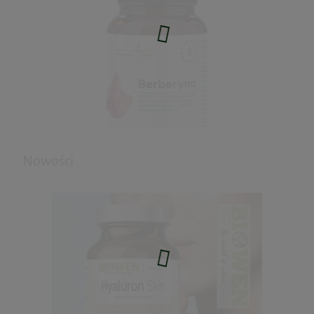
46,49 zł
do koszyka
Nowości
Berberyna Standaryzowany ekstrakt z
kory Berberis 60kaps. Auraherbals
35,91 zł
Cena regularna:
39,90 zł
Najniższa cena:
39,90 zł
do koszyka
POWDER MULTI MINERALS 30porcji