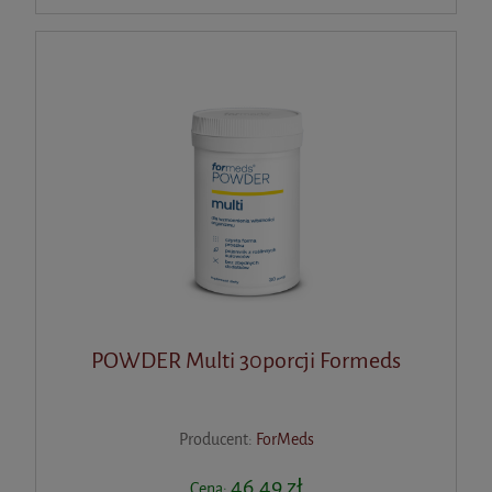
POWDER Multi 30porcji Formeds
Producent:
ForMeds
46,49 zł
Cena: