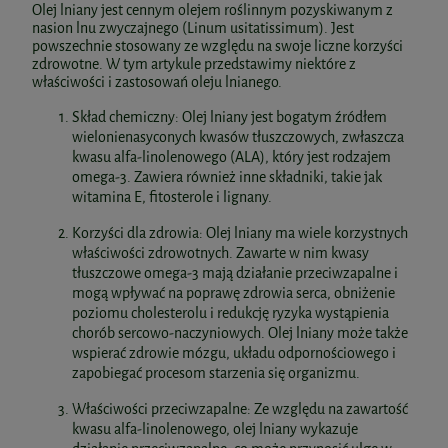
Olej lniany jest cennym olejem roślinnym pozyskiwanym z
nasion lnu zwyczajnego (Linum usitatissimum). Jest
powszechnie stosowany ze względu na swoje liczne korzyści
zdrowotne. W tym artykule przedstawimy niektóre z
właściwości i zastosowań oleju lnianego.
Skład chemiczny: Olej lniany jest bogatym źródłem
wielonienasyconych kwasów tłuszczowych, zwłaszcza
kwasu alfa-linolenowego (ALA), który jest rodzajem
omega-3. Zawiera również inne składniki, takie jak
witamina E, fitosterole i lignany.
Korzyści dla zdrowia: Olej lniany ma wiele korzystnych
właściwości zdrowotnych. Zawarte w nim kwasy
tłuszczowe omega-3 mają działanie przeciwzapalne i
mogą wpływać na poprawę zdrowia serca, obniżenie
poziomu cholesterolu i redukcję ryzyka wystąpienia
chorób sercowo-naczyniowych. Olej lniany może także
wspierać zdrowie mózgu, układu odpornościowego i
zapobiegać procesom starzenia się organizmu.
Właściwości przeciwzapalne: Ze względu na zawartość
kwasu alfa-linolenowego, olej lniany wykazuje