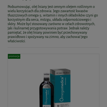
Podsumowując, olej lniany jest cennym olejem roślinnym o
wielu korzyściach dla zdrowia. Jego zawartość kwasów
tłuszczowych omega-3, witamin i innych składników czyni go
korzystnym dla serca, mózgu, układu odpornościowego i
skóry. Może być stosowany zarówno w celach zdrowotnych,
jak i kulinarnej przygotowywania potraw. Jednak należy
pamiętać, że olej lniany powinien być przechowywany
prawidłowo i spożywany na zimno, aby zachować jego
właściwości.
promocja