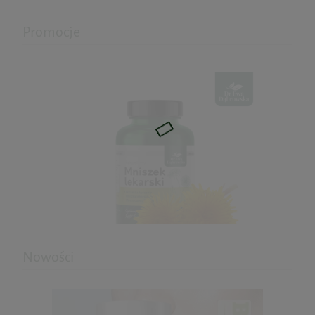
Promocje
Omegamedica ORIGINAL Omega 3-6-9
250ml
60,12 zł
Cena regularna:
67,00 zł
Najniższa cena:
67,00 zł
do koszyka
Nowości
Mniszek lekarski 60kaps. dr Ewa
Dąbrowska