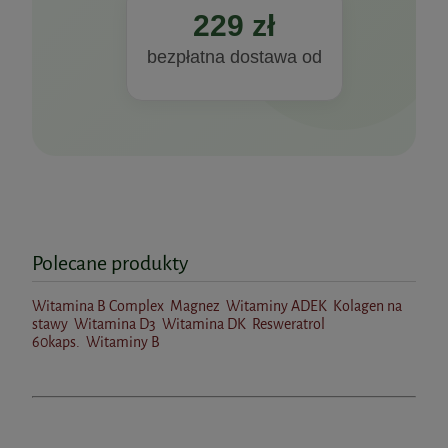
229 zł
39,90 zł
bezpłatna dostawa od
do koszyka
Witamina B Complex+ 90kaps. BioWen
Polecane produkty
80,99 zł
Collagen Elixir 30szt. saszetek Biowen
Cena regularna:
89,99 zł
Najniższa cena:
80,99 zł
Witamina B Complex
Magnez
Witaminy ADEK
Kolagen na
stawy
Witamina D3
Witamina DK
Resweratrol
169,99 zł
60kaps.
Witaminy B
do koszyka
do koszyka
Witamina E w kroplach 50ml