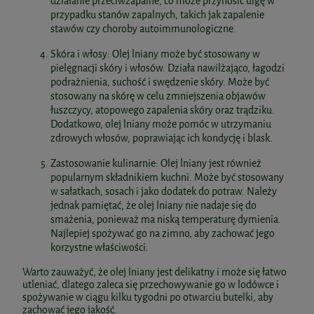
działanie przeciwzapalne, co może przynosić ulgę w
przypadku stanów zapalnych, takich jak zapalenie
stawów czy choroby autoimmunologiczne.
Skóra i włosy: Olej lniany może być stosowany w
pielęgnacji skóry i włosów. Działa nawilżająco, łagodzi
podrażnienia, suchość i swędzenie skóry. Może być
stosowany na skórę w celu zmniejszenia objawów
łuszczycy, atopowego zapalenia skóry oraz trądziku.
Dodatkowo, olej lniany może pomóc w utrzymaniu
zdrowych włosów, poprawiając ich kondycję i blask.
Zastosowanie kulinarnie: Olej lniany jest również
popularnym składnikiem kuchni. Może być stosowany
w sałatkach, sosach i jako dodatek do potraw. Należy
jednak pamiętać, że olej lniany nie nadaje się do
smażenia, ponieważ ma niską temperaturę dymienia.
Najlepiej spożywać go na zimno, aby zachować jego
korzystne właściwości.
Warto zauważyć, że olej lniany jest delikatny i może się łatwo
utleniać, dlatego zaleca się przechowywanie go w lodówce i
spożywanie w ciągu kilku tygodni po otwarciu butelki, aby
zachować jego jakość.