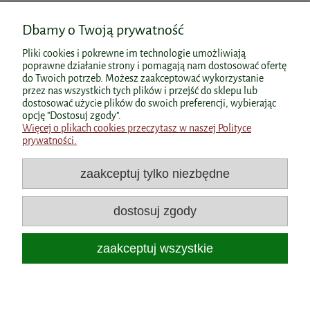
Informacje
Najniższa cena:
53,99 zł
44,90 zł
Dbamy o Twoją prywatność
do koszyka
do koszyka
O nas
Witamina B complex 90kaps.
Pliki cookies i pokrewne im technologie umożliwiają
AuraHerbals
poprawne działanie strony i pomagają nam dostosować ofertę
do Twoich potrzeb. Możesz zaakceptować wykorzystanie
przez nas wszystkich tych plików i przejść do sklepu lub
29,90 zł
dostosować użycie plików do swoich preferencji, wybierając
Polecane kategorie
opcję "Dostosuj zgody".
Więcej o plikach cookies przeczytasz w naszej Polityce
do koszyka
prywatności.
Polecane produkty
zaakceptuj tylko niezbędne
Popularne kategorie
dostosuj zgody
Dane kontaktowe
zaakceptuj wszystkie
Wyróżnienia
Collagen Motion 30saszetek BIOWEN
pokaż pełną wersję strony
Berberine Complex+ 510mg Biowen