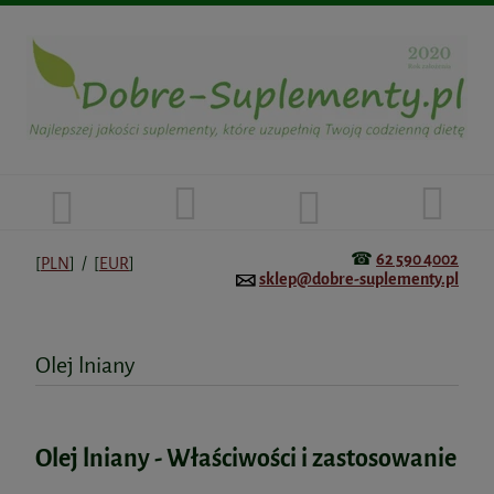
☎
62 590 4002
[
PLN
] / [
EUR
]
sklep@dobre-suplementy.pl
Olej lniany
Olej lniany - Właściwości i zastosowanie