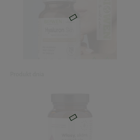
59,99 zł
Cena regularna:
65,00 zł
Najniższa cena:
58,50 zł
do koszyka
Produkt dnia
Hyaluron Skin - kwas hialuronowy
60kaps. Biowen
53,99 zł
Cena regularna:
59,99 zł
Najniższa cena:
53,99 zł
do koszyka