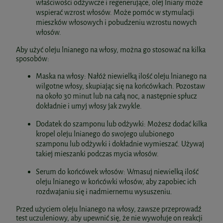
właściwości odżywcze i regenerujące, olej lniany może
wspierać wzrost włosów. Może pomóc w stymulacji
mieszków włosowych i pobudzeniu wzrostu nowych
włosów.
Aby użyć oleju lnianego na włosy, można go stosować na kilka
sposobów:
Maska na włosy: Nałóż niewielką ilość oleju lnianego na
wilgotne włosy, skupiając się na końcówkach. Pozostaw
na około 30 minut lub na całą noc, a następnie spłucz
dokładnie i umyj włosy jak zwykle.
Dodatek do szamponu lub odżywki: Możesz dodać kilka
kropel oleju lnianego do swojego ulubionego
szamponu lub odżywki i dokładnie wymieszać. Używaj
takiej mieszanki podczas mycia włosów.
Serum do końcówek włosów: Wmasuj niewielką ilość
oleju lnianego w końcówki włosów, aby zapobiec ich
rozdwajaniu się i nadmiernemu wysuszeniu.
Przed użyciem oleju lnianego na włosy, zawsze przeprowadź
test uczuleniowy, aby upewnić się, że nie wywołuje on reakcji