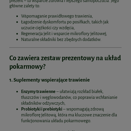
prezent – to wsparcie zdrowia i lepszego samopoczucia. Jego
główne zalety to:
Wspomaganie prawidłowego trawienia,
Łagodzenie dyskomfortu po posiłkach, takich jak
uczucie ciężkości czy wzdęcia,
Regeneracja jelit i wsparcie mikroflory jelitowej,
Naturalne składniki bez zbędnych dodatków.
Co zawiera zestaw prezentowy na układ
pokarmowy?
1. Suplementy wspierające trawienie
Enzymy trawienne
– ułatwiają rozkład białek,
tłuszczów i węglowodanów, co poprawia wchłanianie
składników odżywczych,
Probiotyki i prebiotyki
– wspomagają zdrową
mikroflorę jelitową, która ma kluczowe znaczenie dla
funkcjonowania układu pokarmowego.