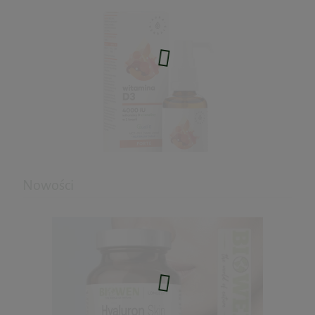
TRAWIENIE Biowen
136,67 zł
do koszyka
Nowości
Witamina D3 4000IU MCT krople 50ml
AuraHerbals
28,71 zł
Cena regularna:
31,90 zł
Najniższa cena:
31,90 zł