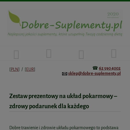
☎
62 590 4002
[
PLN
] / [
EUR
]
sklep@dobre-suplementy.pl
Zestaw prezentowy na układ pokarmowy –
zdrowy podarunek dla każdego
Dobre trawienie i zdrowie układu pokarmowego to podstawa