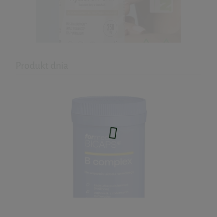
do koszyka
Produkt dnia
Hyaluron Skin - kwas hialuronowy
60kaps. Biowen
59,99 zł
do koszyka
GLUKOZAMINA CHONDROITYNA MSM
WIT. C 250g Wish