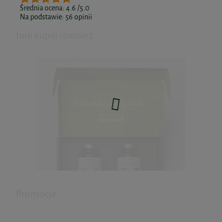
Średnia ocena:
4.6
/5.0
Na podstawie:
56
opinii
Inni kupili również
Promocje
Zestaw na UKŁAD POKARMOWY I