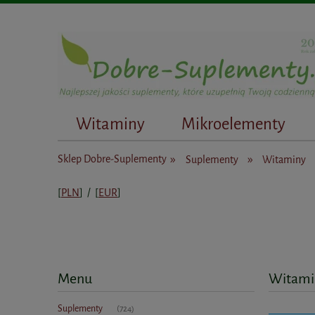
Witaminy
Mikroelementy
Dietetycy
»
»
Sklep Dobre-Suplementy
Suplementy
Witaminy
[
PLN
] / [
EUR
]
Menu
Witamin
Suplementy
(724)