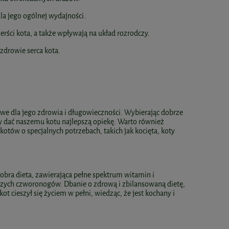
la jego ogólnej wydajności.
ierści kota, a także wpływają na układ rozrodczy.
 zdrowie serca kota.
we dla jego zdrowia i długowieczności. Wybierając dobrze
 dać naszemu kotu najlepszą opiekę. Warto również
tów o specjalnych potrzebach, takich jak kocięta, koty
ra dieta, zawierająca pełne spektrum witamin i
aszych czworonogów. Dbanie o zdrową i zbilansowaną dietę,
ot cieszył się życiem w pełni, wiedząc, że jest kochany i