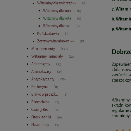
Witaminy dla zwierząt >>
(0)
7. Witamin
Witaminy dla koni
(0)
Witaminy dla kota
8. Witamin
(0)
Witaminy dla psa
(0)
9. Witami
Końska dawka
(1)
Zestawy witaminowe >>
(82)
Mikroelementy
(130)
Dobrze
Witaminy i minerały
(12)
Adaptogeny
Zapewnieni
(53)
zbilansow
Aminokwasy
(45)
zwrócić uw
Antyoksydanty
(76)
starsze cz
Berberyna
(11)
Białko w proszku
(2)
Witaminy o
Bromelaina
(2)
składników
Czarny Bez
(1)
regularne 
chroniony.
Fitoskładniki
(19)
Flawonoidy
(3)