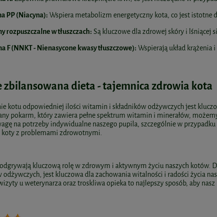
a PP (Niacyna):
Wspiera metabolizm energetyczny kota, co jest istotne d
y rozpuszczalne w tłuszczach:
Są kluczowe dla zdrowej skóry i lśniącej s
na F (NNKT - Nienasycone kwasy tłuszczowe):
Wspierają układ krążenia i
 zbilansowana dieta - tajemnica zdrowia kota
e kotu odpowiedniej ilości witamin i składników odżywczych jest kluczo
any pokarm, który zawiera pełne spektrum witamin i minerałów, możemy
agę na potrzeby indywidualne naszego pupila, szczególnie w przypadku ko
y koty z problemami zdrowotnymi.
dgrywają kluczową rolę w zdrowym i aktywnym życiu naszych kotów. Dob
 odżywczych, jest kluczowa dla zachowania witalności i radości życia n
wizyty u weterynarza oraz troskliwa opieka to najlepszy sposób, aby nasz k