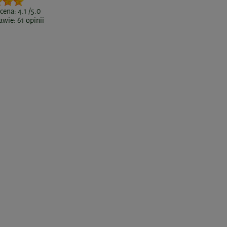
ocena:
4.1
/5.0
awie:
61
opinii