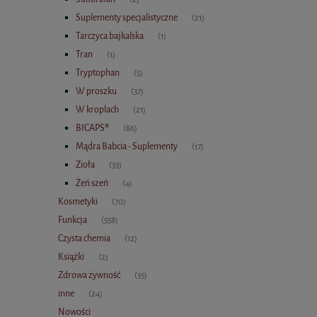
Suplementy specjalistyczne
(21)
Tarczyca bajkalska
(1)
Tran
(1)
Tryptophan
(5)
W proszku
(37)
W kroplach
(21)
BICAPS®
(86)
Mądra Babcia - Suplementy
(17)
Zioła
(33)
Żeń szeń
(4)
Kosmetyki
(70)
Funkcja
(558)
Czysta chemia
(12)
Książki
(2)
Zdrowa żywność
(35)
inne
(24)
Nowości