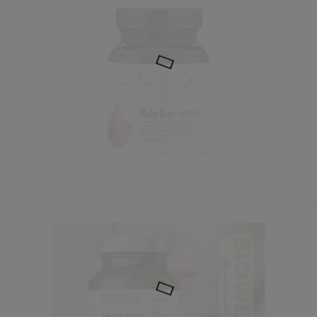
 Standaryzowany ekstrakt z kory Berberis 60kaps. A
35,91 zł
Cena regularna:
39,90 zł
Najniższa cena:
39,90 zł