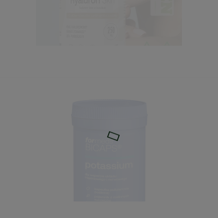
do koszyka
Hyaluron Skin - kwas hialuronowy 60kaps. Biowen
59,99 zł
do koszyka
Olejek Eukaliptusowy 10ml