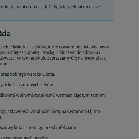
oduktu, napisz do nas. Jeśli będzie spełniał on nasze
ścia
e pełne łaskotek i skoków, które czasami pozostawia nas w
i najlepszą opiekę i troskę, a kluczem do zdrowia i
dżywcze. W tym artykule zapraszamy Cię na fascynującą
rmie.
 oraz dobrego wzroku u kota.
ych kości i zdrowych zębów.
zkodliwymi wolnymi rodnikami, wzmacniając tym samym
oją aktywność i witalność. Biotyna (witamina H) ma
a.
iowy kota i chroni go przed infekcjami.
dku ewentualnych urazów.