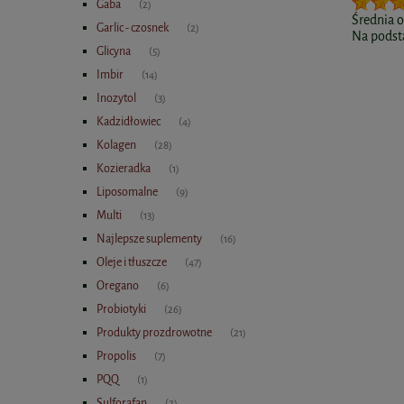
Gaba
(2)
Średnia 
Garlic - czosnek
(2)
Na podst
Glicyna
(5)
Imbir
(14)
Inozytol
(3)
Kadzidłowiec
(4)
Kolagen
(28)
Kozieradka
(1)
Liposomalne
(9)
Multi
(13)
Najlepsze suplementy
(16)
Oleje i tłuszcze
(47)
Oregano
(6)
Probiotyki
(26)
Produkty prozdrowotne
(21)
Propolis
(7)
PQQ
(1)
Sulforafan
(2)