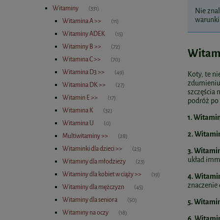
Witaminy
(331)
Nie znal
warunki 
Witamina A >>
(11)
Witaminy ADEK
(15)
Witaminy B >>
(72)
Witami
Witamina C >>
(70)
Witamina D3 >>
(49)
Koty, te n
zdumieniu.
Witamina DK >>
(27)
szczęścia 
Witamin E >>
(17)
podróż po 
Witamina K
(32)
1. Witamin
Witamina U
(0)
2. Witami
Multiwitaminy >>
(28)
Witaminki dla dzieci >>
(25)
3. Witamin
układ imm
Witaminy dla młodzieży
(23)
Witaminy dla kobiet w ciąży >>
(19)
4. Witamin
znaczenie 
Witaminy dla mężczyzn
(45)
Witaminy dla seniora
(50)
5. Witamin
Witaminy na oczy
(18)
6. Witami