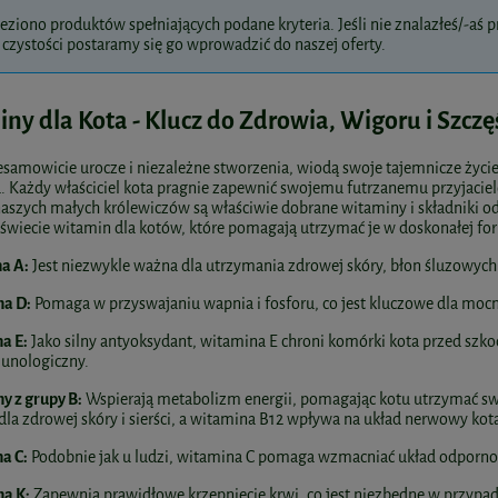
eziono produktów spełniających podane kryteria. Jeśli nie znalazłeś/-aś pr
czystości postaramy się go wprowadzić do naszej oferty.
ny dla Kota - Klucz do Zdrowia, Wigoru i Szczę
iesamowicie urocze i niezależne stworzenia, wiodą swoje tajemnicze życi
 Każdy właściciel kota pragnie zapewnić swojemu futrzanemu przyjacielow
naszych małych królewiczów są właściwie dobrane witaminy i składniki o
świecie witamin dla kotów, które pomagają utrzymać je w doskonałej fo
a A:
Jest niezwykle ważna dla utrzymania zdrowej skóry, błon śluzowych
na D:
Pomaga w przyswajaniu wapnia i fosforu, co jest kluczowe dla mocn
a E:
Jako silny antyoksydant, witamina E chroni komórki kota przed s
unologiczny.
y z grupy B:
Wspierają metabolizm energii, pomagając kotu utrzymać sw
dla zdrowej skóry i sierści, a witamina B12 wpływa na układ nerwowy kot
a C:
Podobnie jak u ludzi, witamina C pomaga wzmacniać układ odpornośc
na K:
Zapewnia prawidłowe krzepnięcie krwi, co jest niezbędne w przypa