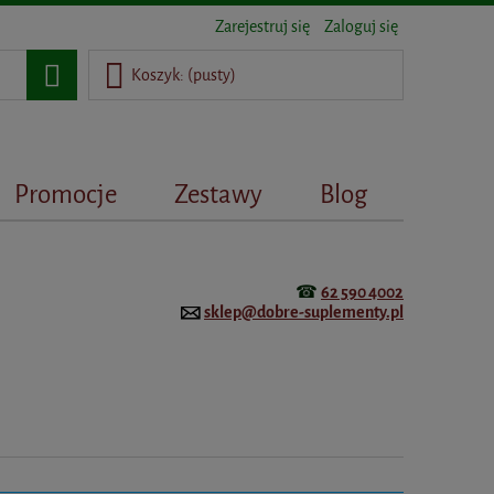
Zarejestruj się
Zaloguj się
Koszyk:
(pusty)
Promocje
Zestawy
Blog
☎
62 590 4002
sklep@dobre-suplementy.pl