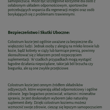
samopoczucia. Może być szczególnie korzystne dla osób z
osłabionym układem odpornościowym, sportowców
potrzebujących wsparcia dla regeneracji mięśni oraz osób
borykających się z problemami trawiennymi.
Bezpieczeństwo i Skutki Uboczne:
Colostrum kozie jest ogólnie uważane za bezpieczne dla
większości ludzi. Jednak osoby z alergią na mleko krowie lub
kozie, bądź kobiety w ciąży lub karmiące piersią, powinny
skonsultować się z lekarzem przed rozpoczęciem
suplementacji. W rzadkich przypadkach mogą wystąpić
łagodne działania niepożądane, takie jak ból brzucha czy
biegunka, ale są one zwykle przejściowe.
Colostrum kozie jest cennym źródłem składników
odżywczych, które wspierają układ odpornościowy i ogólne
zdrowie. Jego bogactwo przeciwciał, witamin i minerałów
sprawia, że jest doskonałym wyborem jako naturalny
suplement diety. Dzięki colostrum koziemu możesz
wzmocnić swoje zdrowie, ciesząc się lepszym samopoczuciem