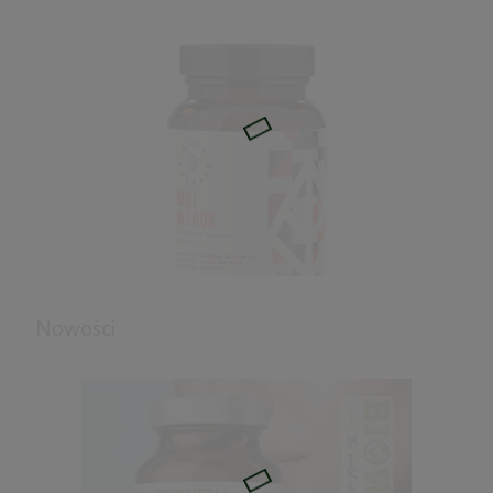
Colostrum Kozie IG 28% 500mg 100kaps.
Aliness
109,90 zł
do koszyka
Nowości
Mój wzrok 60kaps. Auraherbals
30,51 zł
Cena regularna:
33,90 zł