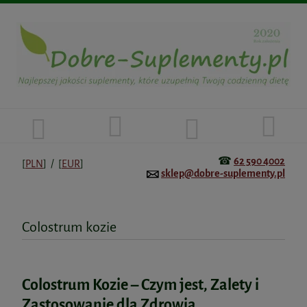
☎
62 590 4002
[
PLN
] / [
EUR
]
sklep@dobre-suplementy.pl
Colostrum kozie
Colostrum Kozie – Czym jest, Zalety i
Zastosowanie dla Zdrowia