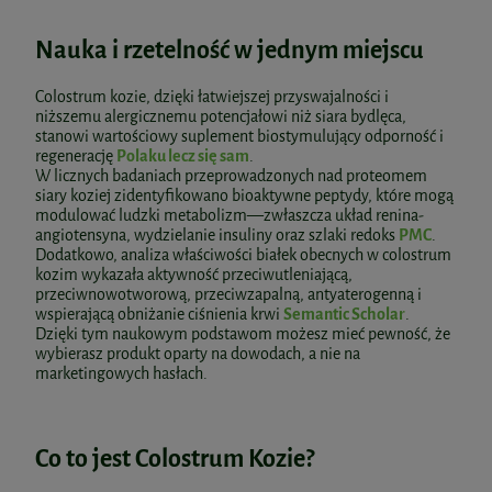
Nauka i rzetelność w jednym miejscu
Colostrum kozie, dzięki łatwiejszej przyswajalności i
niższemu alergicznemu potencjałowi niż siara bydlęca,
stanowi wartościowy suplement biostymulujący odporność i
regenerację
Polaku lecz się sam
.
W licznych badaniach przeprowadzonych nad proteomem
siary koziej zidentyfikowano bioaktywne peptydy, które mogą
modulować ludzki metabolizm—zwłaszcza układ renina-
angiotensyna, wydzielanie insuliny oraz szlaki redoks
PMC
.
Dodatkowo, analiza właściwości białek obecnych w colostrum
kozim wykazała aktywność przeciwutleniającą,
przeciwnowotworową, przeciwzapalną, antyaterogenną i
wspierającą obniżanie ciśnienia krwi
Semantic Scholar
.
Dzięki tym naukowym podstawom możesz mieć pewność, że
wybierasz produkt oparty na dowodach, a nie na
marketingowych hasłach.
Co to jest Colostrum Kozie?