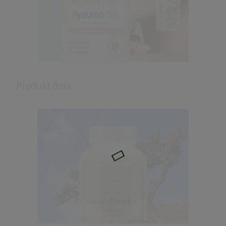
Najniższa cena:
33,90 zł
do koszyka
Colostrum siara kozia z pigwą 60kaps.
Skoczylas
129,00 zł
Produkt dnia
do koszyka
Hyaluron Skin - kwas hialuronowy
60kaps. Biowen
59,99 zł
do koszyka
Witamina C Kwas L-Askorbinowy 100%
1000g Wish