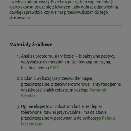
i większą odpornością. Przed rozpoczęciem suplementacji
warto skonsultować się z lekarzem, aby dobrać odpowiednią
dawkę i sprawdzić, czy nie ma przeciwwskazań do jego
stosowania.
Materiały źródłowe
Analiza proteomu siary koziej—bioaktywne peptydy
wpływające na metabolizm (renina-angiotensyna,
insulina, redox)
PMC
.
Badania wykazujące przeciwutleniające,
przeciwzapalne, przeciwnerotworowe i antyaterogenne
właściwości białek colostrum koziego
Semantic
Scholar
.
Opinie ekspertów: colostrum kozie jest lepiej
tolerowane, łatwiej przyswajalne i ma działanie
przeciwzapalne w porównaniu do bydlęcego
Polaku
lecz się sam
.