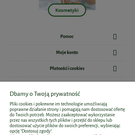
Pomoc
Cytrynian Magnezu z B6 100kap.
Moje konto
BIOWEN
Pure Lab Ekstrakt z kadzidłowca 700
Płatności i cookies
mg130kaps. Aura Herbals
39,98 zł
Cena regularna:
43,99 zł
Informacje
Najniższa cena:
43,99 zł
49,89 zł
Dbamy o Twoją prywatność
do koszyka
powiadom o dostępności
O nas
Witamina B complex 90kaps.
Pliki cookies i pokrewne im technologie umożliwiają
AuraHerbals
poprawne działanie strony i pomagają nam dostosować ofertę
do Twoich potrzeb. Możesz zaakceptować wykorzystanie
przez nas wszystkich tych plików i przejść do sklepu lub
29,90 zł
dostosować użycie plików do swoich preferencji, wybierając
Polecane kategorie
opcję "Dostosuj zgody".