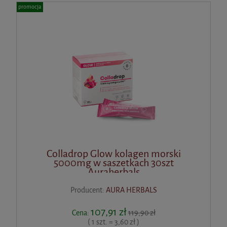
promocja
Colladrop Glow kolagen morski
5000mg w saszetkach 30szt
Auraherbals
Producent:
AURA HERBALS
107,91 zł
Cena:
119,90 zł
( 1 szt. = 3,60 zł )