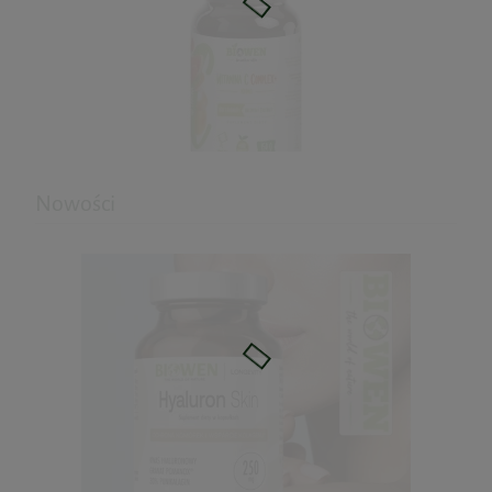
Cena regularna:
119,90 zł
Najniższa cena:
119,90 zł
do koszyka
Nowości
Witamina C complex 150g BioWen
37,79 zł
Cena regularna:
41,99 zł
Najniższa cena:
37,79 zł
do koszyka