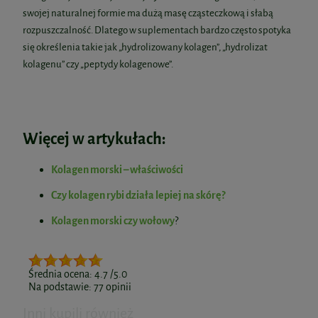
swojej naturalnej formie ma dużą masę cząsteczkową i słabą
rozpuszczalność. Dlatego w suplementach bardzo często spotyka
się określenia takie jak „hydrolizowany kolagen”, „hydrolizat
kolagenu” czy „peptydy kolagenowe”.
Więcej w artykułach:
Kolagen morski – właściwości
Czy kolagen rybi działa lepiej na skórę?
Kolagen morski czy wołowy
?
Średnia ocena:
4.7
/5.0
Na podstawie:
77
opinii
Inni kupili również