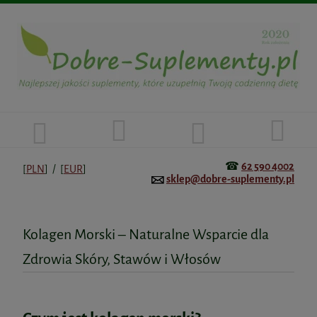
☎
62 590 4002
[
PLN
] / [
EUR
]
sklep@dobre-suplementy.pl
Kolagen Morski – Naturalne Wsparcie dla
Zdrowia Skóry, Stawów i Włosów