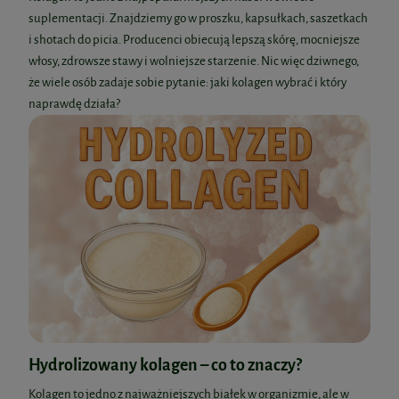
suplementacji. Znajdziemy go w proszku, kapsułkach, saszetkach
i shotach do picia. Producenci obiecują lepszą skórę, mocniejsze
włosy, zdrowsze stawy i wolniejsze starzenie. Nic więc dziwnego,
że wiele osób zadaje sobie pytanie: jaki kolagen wybrać i który
naprawdę działa?
Hydrolizowany kolagen – co to znaczy?
Kolagen to jedno z najważniejszych białek w organizmie, ale w