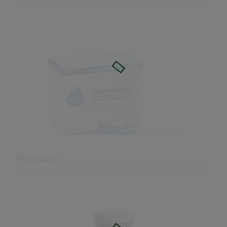
Promocje
Colladrop Flex kolagen morski 5000 mg
w saszetkach 30szt Auraherbals
107,91 zł