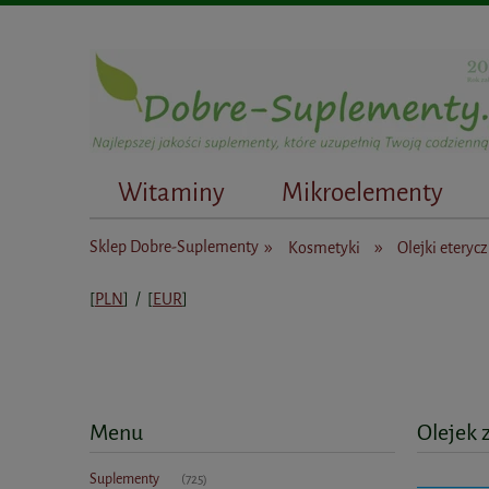
Witaminy
Mikroelementy
Dietetycy
»
»
Sklep Dobre-Suplementy
Kosmetyki
Olejki eteryc
[
PLN
] / [
EUR
]
Menu
Olejek z
Suplementy
(725)