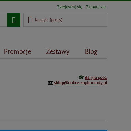
Zarejestruj się
Zaloguj się
Koszyk:
(pusty)
Promocje
Zestawy
Blog
☎
62 590 4002
sklep@dobre-suplementy.pl