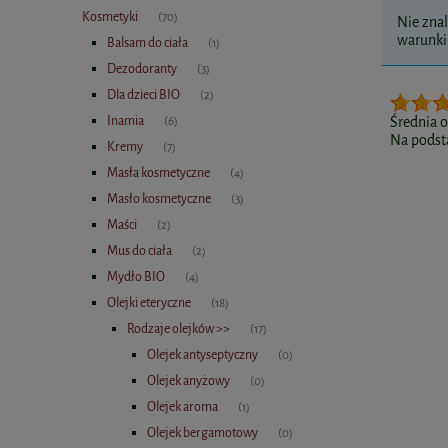
Kosmetyki
(70)
Nie znal
warunki 
Balsam do ciała
(1)
Dezodoranty
(3)
Dla dzieci BIO
(2)
Inamia
Średnia 
(6)
Na podst
Kremy
(7)
Masła kosmetyczne
(4)
Masło kosmetyczne
(3)
Maści
(2)
Mus do ciała
(2)
Mydło BIO
(4)
Olejki eteryczne
(18)
Rodzaje olejków >>
(17)
Olejek antyseptyczny
(0)
Olejek anyżowy
(0)
Olejek aroma
(1)
Olejek bergamotowy
(0)