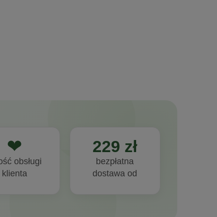
liness
❤
229 zł
ość obsługi
bezpłatna
klienta
dostawa od