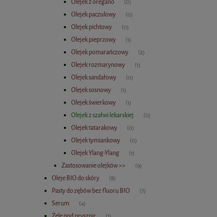
Olejek z oregano
(0)
Olejek paczulowy
(0)
Olejek pichtowy
(0)
Olejek pieprzowy
(1)
Olejek pomarańczowy
(2)
Olejek rozmarynowy
(1)
Olejek sandałowy
(0)
Olejek sosnowy
(1)
Olejek świerkowy
(1)
Olejek z szałwi lekarskiej
(0)
Olejek tatarakowy
(0)
Olejek tymiankowy
(0)
Olejek Ylang-Ylang
(1)
Zastosowanie olejków >>
(9)
Oleje BIO do skóry
(8)
Pasty do zębów bez fluoru BIO
(7)
Serum
(4)
Żele pod prysznic
(1)