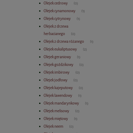
Olejek cedrowy
(0)
Olejek cynamonowy
(1)
Olejek cytrynowy
(1)
Olejek z drzewa
herbacianego
(0)
Olejek z drzewa różanego
(1)
Olejek eukaliptusowy
(2)
Olejek geraniowy
(1)
Olejek goździkowy
(0)
Olejek imbirowy
(0)
Olejek jodłowy
(0)
Olejek kajeputowy
(0)
Olejek lawendowy
(1)
Olejek mandarynkowy
(1)
Olejek melisowy
(0)
Olejek miętowy
(1)
Olejek neem
(0)