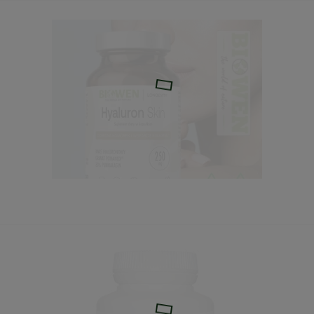
Siarczan magnezu farmaceutyczny czysty 1 kg Biomu
12,49 zł
Cena regularna:
12,90 zł
Najniższa cena:
11,24 zł
do koszyka
Hyaluron Skin - kwas hialuronowy 60kaps. Biowen
59,99 zł