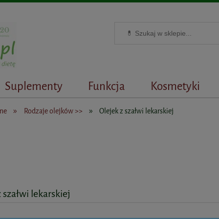
Suplementy
Funkcja
Kosmetyki
»
»
zne
Rodzaje olejków >>
Olejek z szałwi lekarskiej
 szałwi lekarskiej