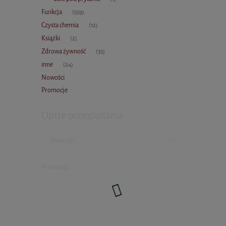
Funkcja
(559)
Czysta chemia
(12)
Książki
(2)
Zdrowa żywność
(35)
inne
(24)
Nowości
Promocje
Opcje przeglądania
Nowość
Promocja