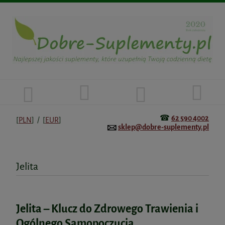
☎
62 590 4002
[
PLN
] / [
EUR
]
sklep@dobre-suplementy.pl
Jelita
Jelita – Klucz do Zdrowego Trawienia i
Ogólnego Samopoczucia