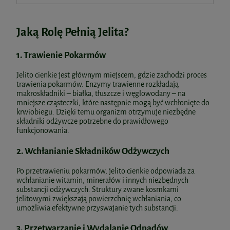
Jaką Rolę Pełnią Jelita?
1.
Trawienie Pokarmów
Jelito cienkie jest głównym miejscem, gdzie zachodzi proces
trawienia pokarmów. Enzymy trawienne rozkładają
makroskładniki – białka, tłuszcze i węglowodany – na
mniejsze cząsteczki, które następnie mogą być wchłonięte do
krwiobiegu. Dzięki temu organizm otrzymuje niezbędne
składniki odżywcze potrzebne do prawidłowego
funkcjonowania.
2.
Wchłanianie Składników Odżywczych
Po przetrawieniu pokarmów, jelito cienkie odpowiada za
wchłanianie witamin, minerałów i innych niezbędnych
substancji odżywczych. Struktury zwane kosmkami
jelitowymi zwiększają powierzchnię wchłaniania, co
umożliwia efektywne przyswajanie tych substancji.
3.
Przetwarzanie i Wydalanie Odpadów