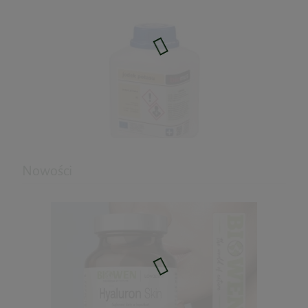
52,99 zł
do koszyka
Nowości
Jodek potasu Biomus 25g
23,89 zł
Cena regularna:
25,33 zł
Najniższa cena:
25,33 zł
do koszyka