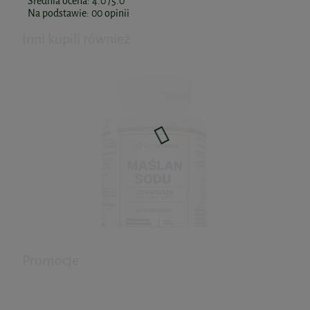
Średnia ocena:
4.0
/5.0
Na podstawie:
00
opinii
Inni kupili również
Promocje
Maślan sodu 120kaps. Altopharma