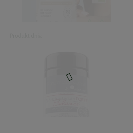
Panaseus Formuła na Jelita 50kaps Yango
52,50 zł
Produkt dnia
do koszyka
Hyaluron Skin - kwas hialuronowy
60kaps. Biowen
59,99 zł
do koszyka
Moje Serce Wsparcie Funkcji Serca
60kaps. AuraHerbals
29,61 zł