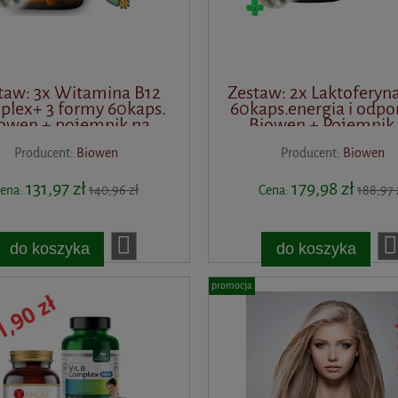
taw: 3x Witamina B12
Zestaw: 2x Laktoferyn
lex+ 3 formy 60kaps.
60kaps.energia i odpo
owen + pojemnik na
Biowen + Pojemnik
suplementy
suplementy
Producent:
Biowen
Producent:
Biowen
131,97 zł
179,98 zł
ena:
140,96 zł
Cena:
188,97 
do koszyka
do koszyka
promocja