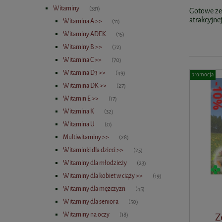
Witaminy
(331)
Gotowe zes
atrakcyjne
Witamina A >>
(11)
Witaminy ADEK
(15)
Witaminy B >>
(72)
Witamina C >>
(70)
Witamina D3 >>
(49)
promocja
Witamina DK >>
(27)
Witamin E >>
(17)
Witamina K
(32)
Witamina U
(0)
Multiwitaminy >>
(28)
Witaminki dla dzieci >>
(25)
Witaminy dla młodzieży
(23)
Witaminy dla kobiet w ciąży >>
(19)
Witaminy dla mężczyzn
(45)
Witaminy dla seniora
(50)
Witaminy na oczy
Z
(18)