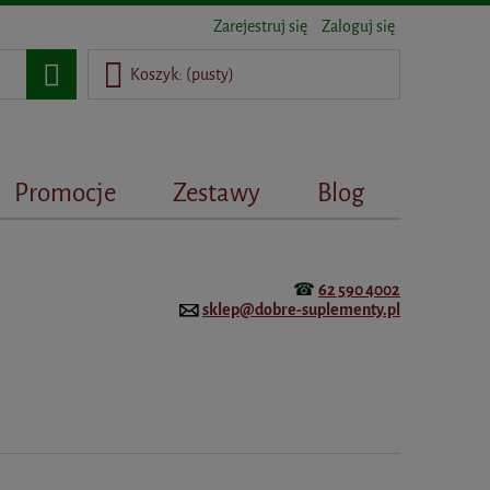
Zarejestruj się
Zaloguj się
Koszyk:
(pusty)
Promocje
Zestawy
Blog
☎
62 590 4002
sklep@dobre-suplementy.pl