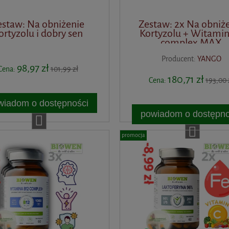
estaw: Na obniżenie
Zestaw: 2x Na obniż
ortyzolu i dobry sen
Kortyzolu + Witamin
complex MAX
Producent:
YANGO
98,97 zł
Cena:
101,99 zł
180,71 zł
Cena:
193,00 
wiadom o dostępności
powiadom o dostępno
promocja