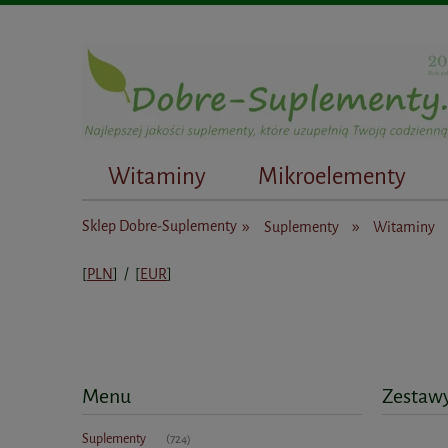
Witaminy
Mikroelementy
Dietetycy
»
»
Sklep Dobre-Suplementy
Suplementy
Witaminy
[
PLN
] / [
EUR
]
Menu
Zestaw
Suplementy
(724)