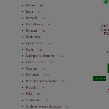
Glicyna
(5)
Imbir
(14)
Inozytol
(3)
Zes
Kadzidłowiec
(4)
Comp
Kolagen
(28)
Bi
Kozieradka
(1)
Liposomalne
(9)
Multi
(13)
C
Najlepsze suplementy
(16)
Oleje i tłuszcze
(47)
Oregano
(6)
Probiotyki
(26)
promocja
Produkty prozdrowotne
(21)
Propolis
(7)
PQQ
(1)
Sulforafan
(2)
Suplementy specjalistyczne
(21)