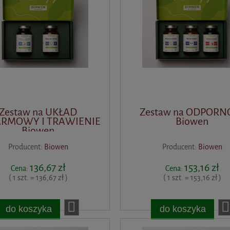
Zestaw na UKŁAD
Zestaw na ODPORN
RMOWY I TRAWIENIE
Biowen
Biowen
Producent:
Biowen
Producent:
Biowen
136,67 zł
153,16 zł
Cena:
Cena:
( 1 szt. = 136,67 zł )
( 1 szt. = 153,16 zł )
do koszyka
do koszyka