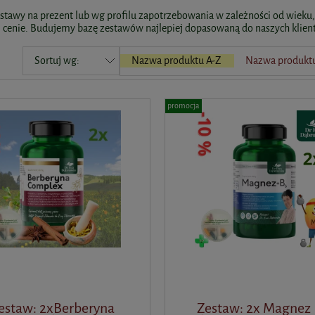
tawy na prezent lub wg profilu zapotrzebowania w zależności od wieku, p
j cenie. Budujemy bazę zestawów najlepiej dopasowaną do naszych klientó
Sortuj wg:
Nazwa produktu A-Z
Nazwa produktu
promocja
estaw: 2xBerberyna
Zestaw: 2x Magnez