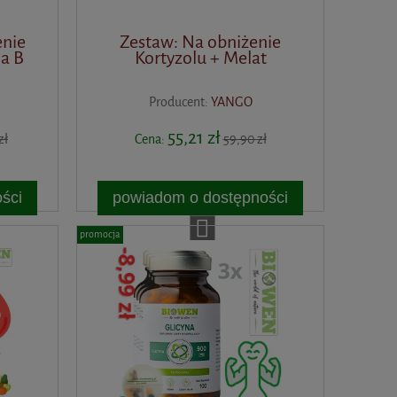
enie
Zestaw: Na obniżenie
a B
Kortyzolu + Melat
Producent:
YANGO
55,21 zł
zł
Cena:
59,90 zł
ści
powiadom o dostępności
promocja