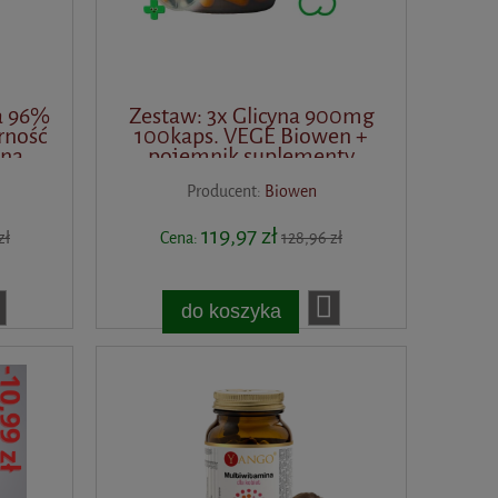
a 96%
Zestaw: 3x Glicyna 900mg
rność
100kaps. VEGE Biowen +
 na
pojemnik suplementy
Producent:
Biowen
119,97 zł
zł
Cena:
128,96 zł
do koszyka