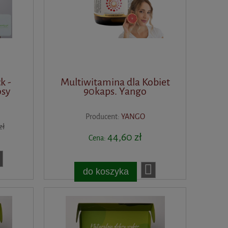
k -
Multiwitamina dla Kobiet
osy
90kaps. Yango
Producent:
YANGO
zł
44,60 zł
Cena:
do koszyka