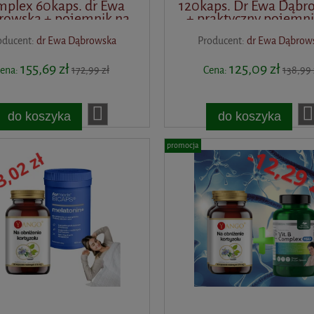
plex 60kaps. dr Ewa
120kaps. Dr Ewa Dąbr
rowska + pojemnik na
+ praktyczny pojemni
suplementy
suplementy
oducent:
dr Ewa Dąbrowska
Producent:
dr Ewa Dąbrow
155,69 zł
125,09 zł
ena:
172,99 zł
Cena:
138,99 
do koszyka
do koszyka
promocja