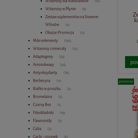
Witaminy dla Nastolatków
(12)
Witaminy w Płynie
(9)
Z
Zestaw suplementów na Siwienie
k
Włosów
(4)
Okazje-Promocja
(0)
Mikroelementy
(130)
Witaminy i minerały
(12)
Adaptogeny
(53)
po
Aminokwasy
(45)
Antyoksydanty
(76)
Berberyna
(11)
promocja
Białko w proszku
(2)
Bromelaina
(2)
Czarny Bez
(1)
Fitoskładniki
(19)
Flawonoidy
(3)
Gaba
(2)
Garlic - czosnek
(2)