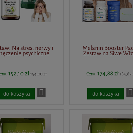
taw: Na stres, nerwy i
Melanin Booster Pac
męczenie psychiczne
Zestaw na Siwe Wł
152,10 zł
174,88 zł
ena:
154,00 zł
Cena:
185,87 
do koszyka
do koszyka