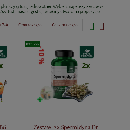
łci, czy sytuacji zdrowotnej. Wybierz najlepszy zestaw w
w. Jeśli masz sugestie, jesteśmy otwarci na propozycje.
 Z-A
Cena rosnąco
Cena malejąco
promocja
 B6
Zestaw: 2x Spermidyna Dr