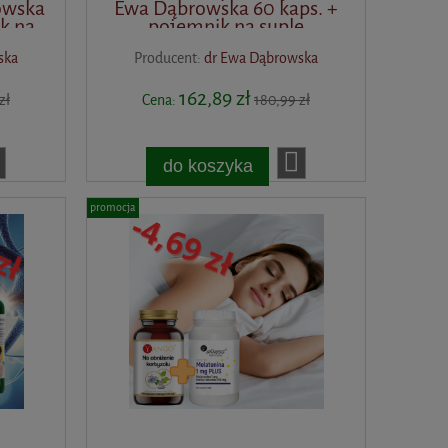
owska
Ewa Dąbrowska 60 kaps. +
k na
pojemnik na suple
ska
Producent:
dr Ewa Dąbrowska
162,89 zł
zł
Cena:
180,99 zł
do koszyka
promocja