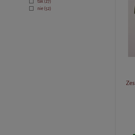
tak
(27)
nie
(52)
Zes