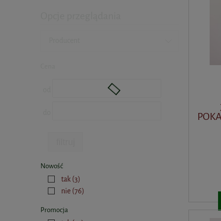
Opcje przeglądania
Producent
Cena
od
do
POKA
filtruj
Nowość
tak
(3)
nie
(76)
Promocja