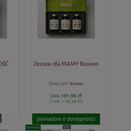
OŚĆ
Zestaw dla MAMY Biowen
Producent:
Biowen
191,96 zł
Cena:
( 1 szt. = 191,96 zł )
powiadom o dostępności
promocja