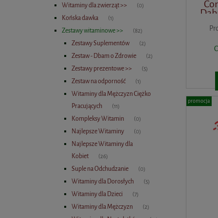
Com
Witaminy dla zwierząt >>
(0)
Dąb
Końska dawka
(1)
Pr
Zestawy witaminowe >>
(82)
Zestawy Suplementów
(2)
C
Zestaw - Dbam o Zdrowie
(2)
Zestawy prezentowe >>
(5)
Zestaw na odporność
(1)
Witaminy dla Mężczyzn Ciężko
promocja
Pracujących
(11)
Kompleksy Witamin
(0)
Najlepsze Witaminy
(0)
Najlepsze Witaminy dla
Kobiet
(26)
Suple na Odchudzanie
(0)
Witaminy dla Dorosłych
(5)
Witaminy dla Dzieci
(7)
Witaminy dla Mężczyzn
(2)