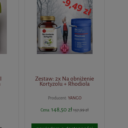
I
Zestaw: 2x Na obniżenie
n
Kortyzolu + Rhodiola
Producent:
YANGO
148,50 zł
Cena:
157,99 zł