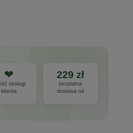
kaps. Aliness
❤
229 zł
ość obsługi
bezpłatna
klienta
dostawa od