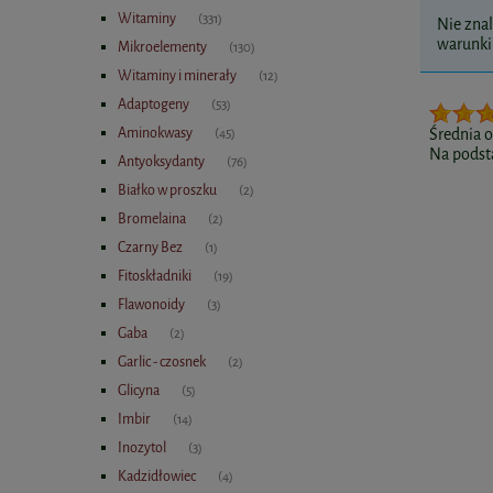
Witaminy
(331)
Nie znal
warunki 
Mikroelementy
(130)
Witaminy i minerały
(12)
Adaptogeny
(53)
Aminokwasy
Średnia 
(45)
Na podst
Antyoksydanty
(76)
Białko w proszku
(2)
Bromelaina
(2)
Czarny Bez
(1)
Fitoskładniki
(19)
Flawonoidy
(3)
Gaba
(2)
Garlic - czosnek
(2)
Glicyna
(5)
Imbir
(14)
Inozytol
(3)
Kadzidłowiec
(4)