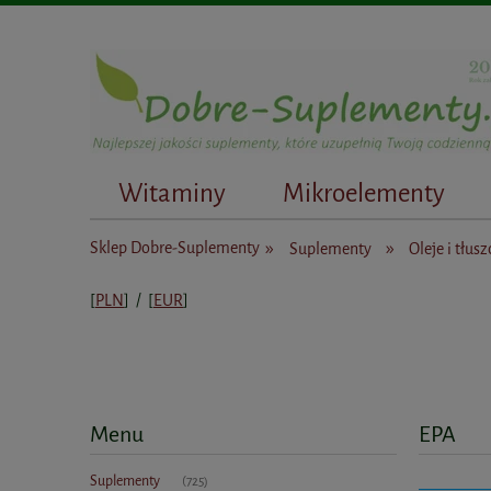
Witaminy
Mikroelementy
Dietetycy
»
»
Sklep Dobre-Suplementy
Suplementy
Oleje i tłusz
[
PLN
] / [
EUR
]
Menu
EPA
Suplementy
(725)