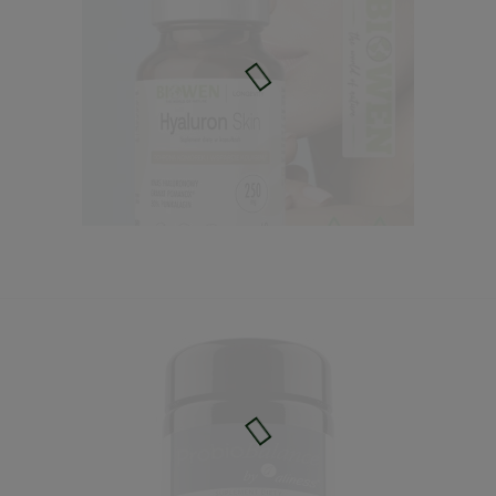
58,49 zł
Cena regularna:
64,99 zł
Najniższa cena:
58,49 zł
do koszyka
Hyaluron Skin - kwas hialuronowy 60kaps. Biowen
53,99 zł
Cena regularna:
59,99 zł
Najniższa cena:
53,99 zł