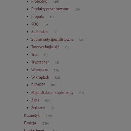
Probiotyki
(26)
Produkty prozdrowotne
(33)
Propolis
(7)
PQQ
(1)
Sulforafan
(2)
Suplementy specjalistyczne
(21)
Tarczyca bajkalska
(1)
Tran
(1)
Tryptophan
(5)
W proszku
(37)
W kroplach
(21)
BICAPS®
(86)
Mądra Babcia - Suplementy
(17)
Zioła
(34)
Żeń szeń
(4)
Kosmetyki
(70)
Funkcja
(559)
Czysta chemia
(12)