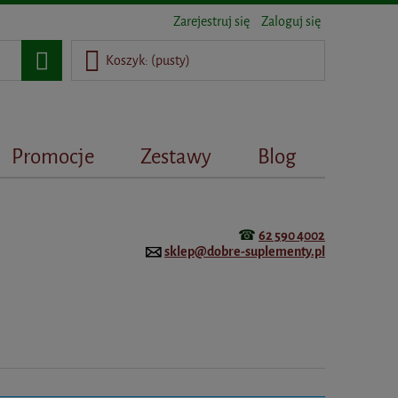
Zarejestruj się
Zaloguj się
Koszyk:
(pusty)
Promocje
Zestawy
Blog
☎
62 590 4002
sklep@dobre-suplementy.pl