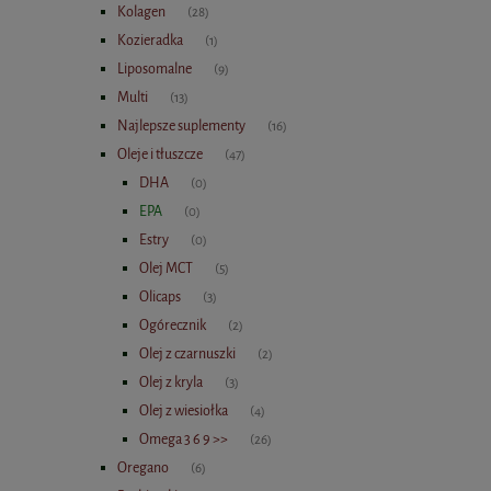
Kolagen
(28)
Kozieradka
(1)
Liposomalne
(9)
Multi
(13)
Najlepsze suplementy
(16)
Oleje i tłuszcze
(47)
DHA
(0)
EPA
(0)
Estry
(0)
Olej MCT
(5)
Olicaps
(3)
Ogórecznik
(2)
Olej z czarnuszki
(2)
Olej z kryla
(3)
Olej z wiesiołka
(4)
Omega 3 6 9 >>
(26)
Oregano
(6)