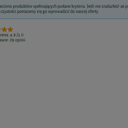
eziono produktów spełniających podane kryteria. Jeśli nie znalazłeś/-aś pr
czystości postaramy się go wprowadzić do naszej oferty.
ocena:
4.9
/5.0
awie:
09
opinii