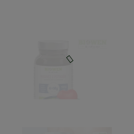
Magnez - 4 formy z Potasem 100kaps. Biowen