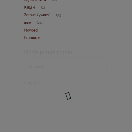
Książki
(2)
Zdrowa żywność
(35)
inne
(24)
Nowości
Promocje
Opcje przeglądania
Nowość
Promocja