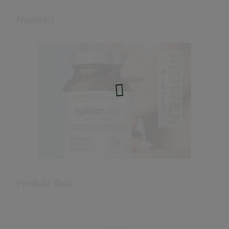
Nowości
Roślinne Enzymy Trawienne 60kaps. dr
Ewa Dąbrowska
54,00 zł
Cena regularna:
60,00 zł
Najniższa cena:
43,23 zł
do koszyka
Produkt dnia
Hyaluron Skin - kwas hialuronowy
60kaps. Biowen