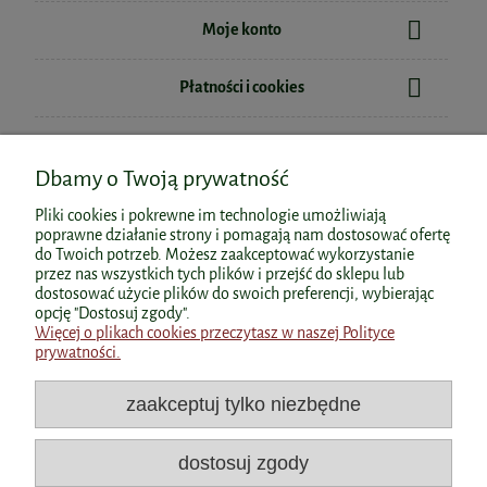
Cynk 120kaps. Dr Ewa Dąbrowska
Moje konto
Berberine Complex+ 510mg Biowen
Płatności i cookies
60kaps. VEGE
52,20 zł
Cena regularna:
58,00 zł
Informacje
Najniższa cena:
49,30 zł
74,99 zł
Dbamy o Twoją prywatność
do koszyka
do koszyka
O nas
Witamina B complex 90kaps.
Pliki cookies i pokrewne im technologie umożliwiają
AuraHerbals
poprawne działanie strony i pomagają nam dostosować ofertę
do Twoich potrzeb. Możesz zaakceptować wykorzystanie
przez nas wszystkich tych plików i przejść do sklepu lub
29,90 zł
dostosować użycie plików do swoich preferencji, wybierając
Polecane kategorie
opcję "Dostosuj zgody".
Więcej o plikach cookies przeczytasz w naszej Polityce
do koszyka
prywatności.
Polecane produkty
zaakceptuj tylko niezbędne
Popularne kategorie
dostosuj zgody
Dane kontaktowe