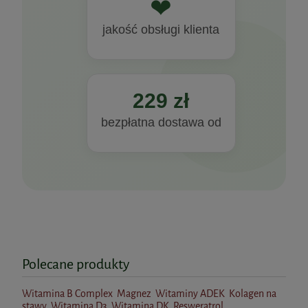
❤
do koszyka
jakość obsługi klienta
Moja tarczyca 60kaps. AuraHerbals
229 zł
39,90 zł
bezpłatna dostawa od
do koszyka
Mniszek lekarski 60kaps. dr Ewa
Dąbrowska
Polecane produkty
59,99 zł
Bicaps K2D3 MAX 60kaps. Formeds
Cena regularna:
65,00 zł
Najniższa cena:
58,50 zł
Witamina B Complex
Magnez
Witaminy ADEK
Kolagen na
stawy
Witamina D3
Witamina DK
Resweratrol