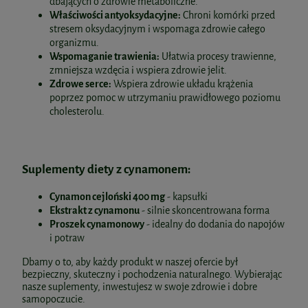
dbających o zdrowie metaboliczne.
Właściwości antyoksydacyjne:
Chroni komórki przed
stresem oksydacyjnym i wspomaga zdrowie całego
organizmu.
Wspomaganie trawienia:
Ułatwia procesy trawienne,
zmniejsza wzdęcia i wspiera zdrowie jelit.
Zdrowe serce:
Wspiera zdrowie układu krążenia
poprzez pomoc w utrzymaniu prawidłowego poziomu
cholesterolu.
Suplementy diety z cynamonem:
Cynamon cejloński 400 mg
- kapsułki
Ekstrakt z cynamonu
- silnie skoncentrowana forma
Proszek cynamonowy
- idealny do dodania do napojów
i potraw
Dbamy o to, aby każdy produkt w naszej ofercie był
bezpieczny, skuteczny i pochodzenia naturalnego. Wybierając
nasze suplementy, inwestujesz w swoje zdrowie i dobre
samopoczucie.