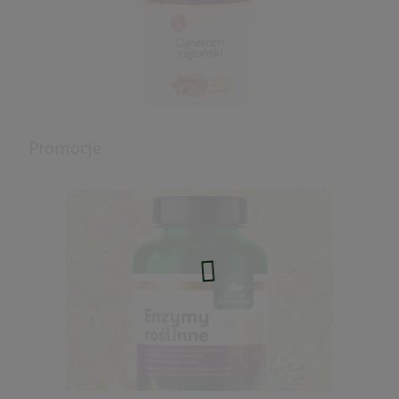
Promocje
Cynamon 90kaps. Yango
31,40 zł
do koszyka