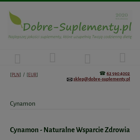
☎
62 590 4002
[
PLN
] / [
EUR
]
sklep@dobre-suplementy.pl
Cynamon
Cynamon - Naturalne Wsparcie Zdrowia