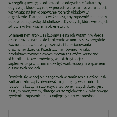
szczególną uwagę na odpowiednie odżywianie. Witaminy
odgrywają kluczową rolę w procesie wzrostu i rozwoju dzieci,
wpływając na funkcjonowanie różnych układów w
organizmie. Dlatego tak ważne jest, aby zapewnić maluchom
odpowiednią dawkę składników odżywczych, które wesprą ich
zdrowie w tym ważnym okresie życia.
W niniejszym artykule skupimy się na roli witamin w diecie
dzieci oraz na tym, jakie konkretnie witaminy są szczególnie
ważne dla prawidłowego wzrostu i funkcjonowania
organizmu dziecka. Przedstawimy również, w jakich
produktach żywnościowych można znaleźć te korzystne
składniki, a także omówimy, w jakich sytuacjach
suplementacja witamin może być wartościowym wsparciem
dla naszych pociech.
Dowiedz się więcej o niezbędnych witaminach dla dzieci i jak
zadbać o zdrową i zrównoważoną dietę, by wspomóc ich
rozwój na każdym etapie życia. Zdrowie naszych dzieci jest
naszym priorytetem, dlatego warto zgłębić tajniki właściwego
żywienia i zapewnić im jak najlepszy start w dorosłość.