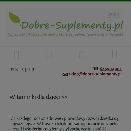
☎
62 590 4002
[
PLN
] / [
EUR
]
sklep@dobre-suplementy.pl
Witaminki dla dzieci >>
Dla każdego rodzica zdrowie i prawidłowy rozwój dziecka są
najważniejsze. W trosce o ich dobre samopoczucie oraz pełen
energii i uśmiechu codzienny styl życia, warto zwrócić