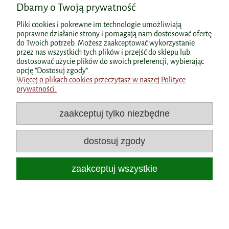
Dbamy o Twoją prywatność
Colostrum z bananem 60g Skoczylas
Pliki cookies i pokrewne im technologie umożliwiają
poprawne działanie strony i pomagają nam dostosować ofertę
do Twoich potrzeb. Możesz zaakceptować wykorzystanie
przez nas wszystkich tych plików i przejść do sklepu lub
Producent:
Skoczylas
dostosować użycie plików do swoich preferencji, wybierając
opcję "Dostosuj zgody".
59,00 zł
Więcej o plikach cookies przeczytasz w naszej Polityce
Cena:
prywatności.
zaakceptuj tylko niezbędne
do koszyka
dostosuj zgody
«
1
2
»
zaakceptuj wszystkie
Witaminki dla Dzieci – Kluczowe
Składniki Wspierające Zdrowy Wzrost i
Rozwój