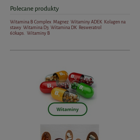
BICAPS POTASSIUM 60kaps. Formeds
Polecane produkty
34,39 zł
Cena regularna:
38,99 zł
Najniższa cena:
38,99 zł
32,99 zł
Witamina B Complex
Magnez
Witaminy ADEK
Kolagen na
stawy
Witamina D3
Witamina DK
Resweratrol
60kaps.
Witaminy B
do koszyka
do koszyka
Witamina E w kroplach 50ml
AuraHerbals
54,90 zł
do koszyka