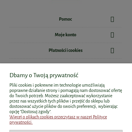
Pomoc
Koenzym Q10 Forte 100mg CoQ10
Bicaps K2D3 MAX 60kaps. Formeds
Moje konto
UBICHINON 120kaps. AltoPharma
Płatności i cookies
69,99 zł
83,99 zł
Cena regularna:
75,99 zł
Informacje
Najniższa cena:
69,99 zł
do koszyka
Witamina B complex 90kaps.
Dbamy o Twoją prywatność
do koszyka
AuraHerbals
O nas
Pliki cookies i pokrewne im technologie umożliwiają
poprawne działanie strony i pomagają nam dostosować ofertę
29,90 zł
do Twoich potrzeb. Możesz zaakceptować wykorzystanie
przez nas wszystkich tych plików i przejść do sklepu lub
dostosować użycie plików do swoich preferencji, wybierając
Polecane kategorie
do koszyka
opcję "Dostosuj zgody".
Więcej o plikach cookies przeczytasz w naszej Polityce
prywatności.
Polecane produkty