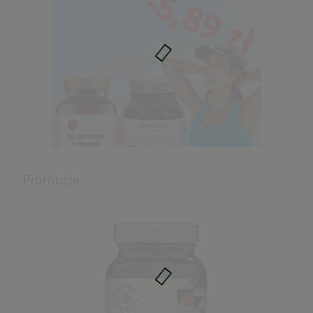
Promocje
Zestaw: Na obniżenie Kortyzolu +
Witamina D3
68,02 zł
Cena regularna:
73,91 zł
Najniższa cena:
68,02 zł