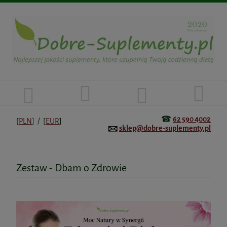
☎
62 590 4002
[
PLN
] / [
EUR
]
sklep@dobre-suplementy.pl
Zestaw - Dbam o Zdrowie