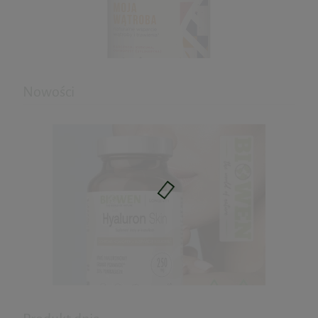
powiadom o dostępności
Nowości
Moja Wątroba karczoch ostropest
kurkuma 60kaps. AuraHerbals
34,11 zł
Cena regularna:
37,90 zł
Najniższa cena:
37,90 zł
do koszyka
Zestaw: Na obniżenie Kortyzolu +
Witamina B Complex