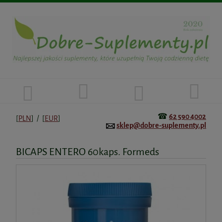
☎
62 590 4002
[
PLN
] / [
EUR
]
sklep@dobre-suplementy.pl
BICAPS ENTERO 60kaps. Formeds