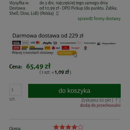
Wysyłka w:
do 3 dni, najczęściej tego samego dnia
Dostawa:
od 10,99 zł
- DPD Pickup (do punktu: Żabka,
Shell, Dino, Lidl)
(Polska)
sprawdź formy dostawy
65,49 zł
Cena:
1,09 zł
( 1
szt.
=
)
do koszyka
szt.
Zyskujesz
60
pkt [
?
]
dodaj do przechowalni
Ocena: