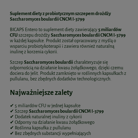
Suplement diety z probiotycznym szczepem drożdży
Saccharomyces boulardii CNCM I-3799
BICAPS Entero to suplement diety zawierający
5 miliardów
CFU
szczepu drożdży
Saccharomyces boulardii CNCM I-3799
w każdej kapsułce. Produkt został opracowany z myślą o
wsparciu probiotykoterapii i zawiera również naturalną
inulinę z korzenia cykorii.
Szczep
Saccharomyces boulardii
charakteryzuje się
odpornością na działanie kwasu żołądkowego, dzięki czemu
dociera do jelit. Produkt zamknięto w roślinnych kapsułkach z
pullulanu, bez zbędnych dodatków technologicznych.
Najważniejsze zalety
✔ 5 miliardów CFU w jednej kapsułce
✔ Szczep
Saccharomyces boulardii CNCM I-3799
✔ Dodatek naturalnej inuliny z cykorii
✔ Odporny na działanie kwasu żołądkowego
✔ Roślinna kapsułka z pullulanu
✔ Bez zbędnych substancji wypełniających