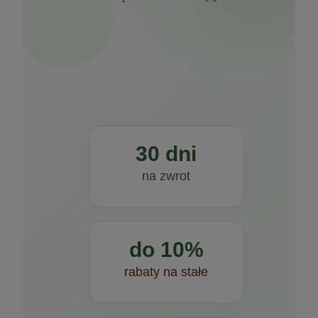
30 dni
na zwrot
Bicaps C MAX 60kaps. Formeds
do 10%
rabaty na stałe
62,99 zł