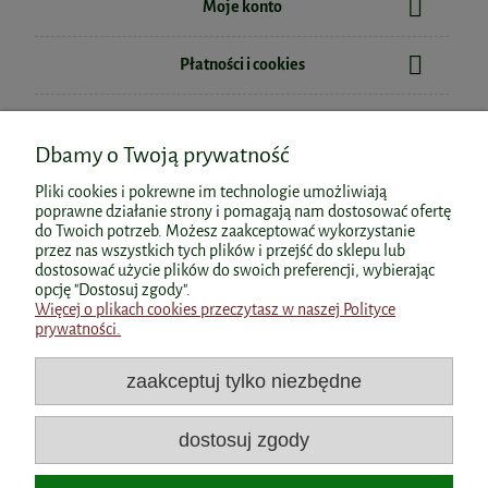
115,00 zł
Moje konto
do koszyka
Płatności i cookies
Informacje
Dbamy o Twoją prywatność
O nas
Pliki cookies i pokrewne im technologie umożliwiają
poprawne działanie strony i pomagają nam dostosować ofertę
do Twoich potrzeb. Możesz zaakceptować wykorzystanie
przez nas wszystkich tych plików i przejść do sklepu lub
dostosować użycie plików do swoich preferencji, wybierając
Polecane kategorie
opcję "Dostosuj zgody".
Więcej o plikach cookies przeczytasz w naszej Polityce
prywatności.
Polecane produkty
zaakceptuj tylko niezbędne
Popularne kategorie
dostosuj zgody
Dane kontaktowe
BICAPS C 1000 60kaps. Formeds