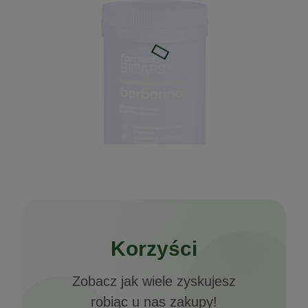
Bicaps Berberine 60kaps. Formeds
Korzyści
65,49 zł
Zobacz jak wiele zyskujesz
do koszyka
robiąc u nas zakupy!