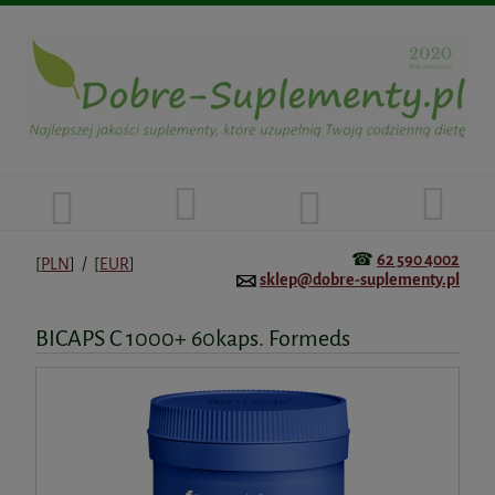
☎
62 590 4002
[
PLN
] / [
EUR
]
sklep@dobre-suplementy.pl
BICAPS C 1000+ 60kaps. Formeds