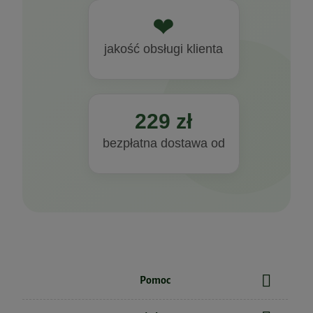
do koszyka
❤
jakość obsługi klienta
229 zł
bezpłatna dostawa od
Witamina B Complex Max 120kaps. Dr
Ewa Dąbrowska
Pomoc