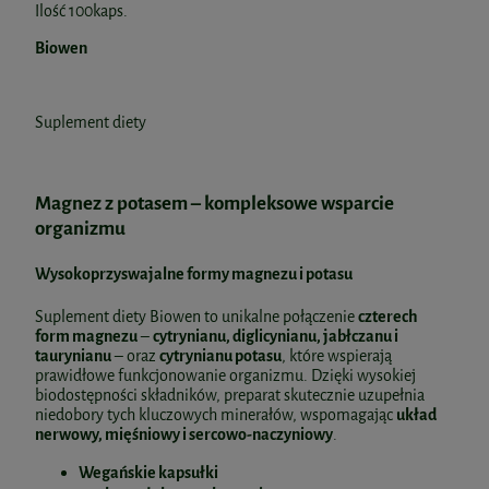
Ilość 100kaps.
Biowen
Suplement diety
Magnez z potasem – kompleksowe wsparcie
organizmu
Wysokoprzyswajalne formy magnezu i potasu
Suplement diety Biowen to unikalne połączenie
czterech
form magnezu
–
cytrynianu, diglicynianu, jabłczanu i
taurynianu
– oraz
cytrynianu potasu
, które wspierają
prawidłowe funkcjonowanie organizmu. Dzięki wysokiej
biodostępności składników, preparat skutecznie uzupełnia
niedobory tych kluczowych minerałów, wspomagając
układ
nerwowy, mięśniowy i sercowo-naczyniowy
.
Wegańskie kapsułki