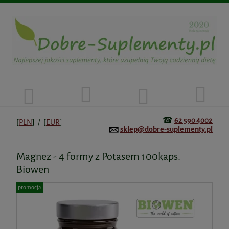
☎
62 590 4002
[
PLN
] / [
EUR
]
sklep@dobre-suplementy.pl
Magnez - 4 formy z Potasem 100kaps.
Biowen
promocja