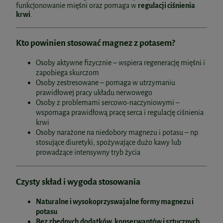
funkcjonowanie mięśni oraz pomaga w
regulacji ciśnienia
krwi
.
Kto powinien stosować magnez z potasem?
Osoby aktywne fizycznie – wspiera regenerację mięśni i
zapobiega skurczom
Osoby zestresowane – pomaga w utrzymaniu
prawidłowej pracy układu nerwowego
Osoby z problemami sercowo-naczyniowymi –
wspomaga prawidłową pracę serca i regulację ciśnienia
krwi
Osoby narażone na niedobory magnezu i potasu – np.
stosujące diuretyki, spożywające dużo kawy lub
prowadzące intensywny tryb życia
Czysty skład i wygoda stosowania
Naturalne i wysokoprzyswajalne formy magnezu i
potasu
Bez zbędnych dodatków, konserwantów i sztucznych