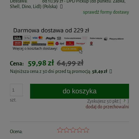
Dostawa:
od 10,99 zł
- DPD Pickup (do punktu: Żabka,
Shell, Dino, Lidl)
(Polska)
sprawdź formy dostawy
59,98 zł
64,99 zł
Cena:
Najniższa cena z 30 dni przed tą promocją:
58,49 zł
do koszyka
szt.
Zyskujesz
50
pkt [
?
]
dodaj do przechowalni
Ocena: