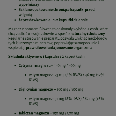
wypełniaczy
Szklane opakowanie chroniące kapsułki przed
wilgocią
Łatwe dawkowanie – 1-2 kapsułki dziennie
Magnez z potasem Biowen to doskonały wybór dla osób, które
chcą zadbać o swoje zdrowie w sposób
naturalny i skuteczny
.
Regularne stosowanie preparatu pozwala uniknąć niedoborów
tych kluczowych minerałów, poprawiając samopoczucie i
wspierając
prawidłowe funkcjonowanie organizmu
.
Składniki aktywne w 1 kapsułce / 2 kapsułkach:
Cytrynian magnezu
– 150 mg / 300 mg
w tym magnez: 23 mg (6% RWS) / 46 mg (12%
RWS)
Diglicynian magnezu
– 150 mg / 300 mg
w tym magnez: 31 mg (8% RWS) / 62 mg (16%
RWS)
Jabłczan magnezu
– 150 mg / 300 mg