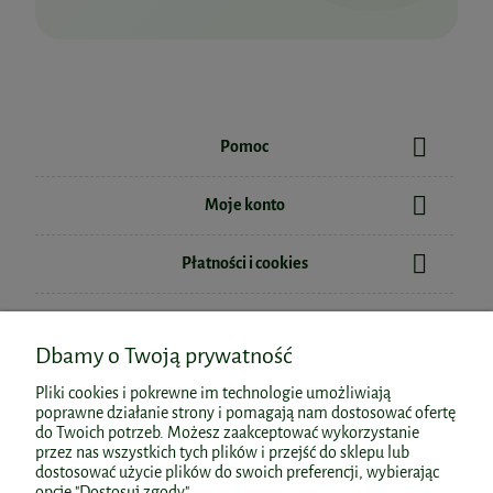
Pomoc
Moje konto
Płatności i cookies
Informacje
Dbamy o Twoją prywatność
O nas
Pliki cookies i pokrewne im technologie umożliwiają
poprawne działanie strony i pomagają nam dostosować ofertę
do Twoich potrzeb. Możesz zaakceptować wykorzystanie
przez nas wszystkich tych plików i przejść do sklepu lub
dostosować użycie plików do swoich preferencji, wybierając
Polecane kategorie
opcję "Dostosuj zgody".