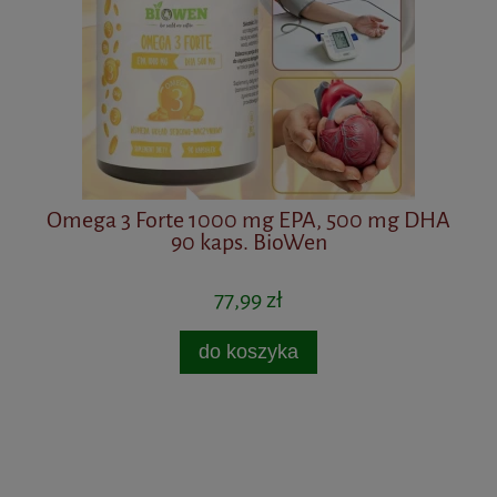
Omega 3 Forte 1000 mg EPA, 500 mg DHA
Ma
90 kaps. BioWen
77,99 zł
do koszyka