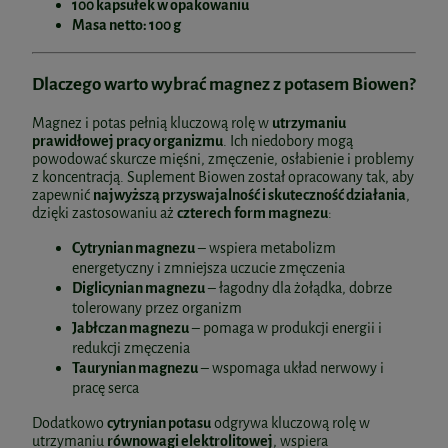
100 kapsułek w opakowaniu
Masa netto: 100 g
Dlaczego warto wybrać magnez z potasem Biowen?
Magnez i potas pełnią kluczową rolę w
utrzymaniu
prawidłowej pracy organizmu
. Ich niedobory mogą
powodować skurcze mięśni, zmęczenie, osłabienie i problemy
z koncentracją. Suplement Biowen został opracowany tak, aby
zapewnić
najwyższą przyswajalność i skuteczność działania
,
dzięki zastosowaniu aż
czterech form magnezu
:
Cytrynian magnezu
– wspiera metabolizm
energetyczny i zmniejsza uczucie zmęczenia
Diglicynian magnezu
– łagodny dla żołądka, dobrze
tolerowany przez organizm
Jabłczan magnezu
– pomaga w produkcji energii i
redukcji zmęczenia
Taurynian magnezu
– wspomaga układ nerwowy i
pracę serca
Dodatkowo
cytrynian potasu
odgrywa kluczową rolę w
utrzymaniu
równowagi elektrolitowej
, wspiera