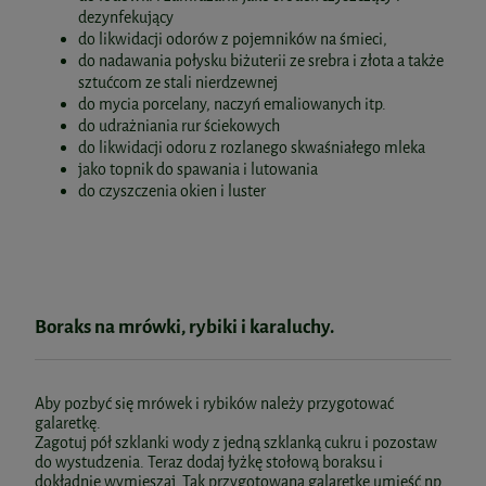
dezynfekujący
do likwidacji odorów z pojemników na śmieci,
do nadawania połysku biżuterii ze srebra i złota a także
sztućcom ze stali nierdzewnej
do mycia porcelany, naczyń emaliowanych itp.
do udrażniania rur ściekowych
do likwidacji odoru z rozlanego skwaśniałego mleka
jako topnik do spawania i lutowania
do czyszczenia okien i luster
Boraks na mrówki, rybiki i karaluchy.
Aby pozbyć się mrówek i rybików należy przygotować
galaretkę.
Zagotuj pół szklanki wody z jedną szklanką cukru i pozostaw
do wystudzenia. Teraz dodaj łyżkę stołową boraksu i
dokładnie wymieszaj. Tak przygotowaną galaretkę umieść np.