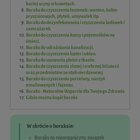
kociej uryny w kuwetach.
Boraks do czyszczenia łazienek: wanien, kabin
prysznicowych, płytek, umywalek itp.
Boraks do dezynfekowania i czyszczenia lodówek i
zamrażarek.
Boraks do czyszczenia koszy i pojemników na
śmieci.
Boraks do udrażniania kanalizacji.
Boraks do czyszczenia luster i okien.
Boraks do usuwania pleśni z tkanin.
Boraks do czyszczenia złotej i srebrnej biżuterii
oraz przedmiotów ze stali nierdzewnej.
Boraks do czyszczenia porcelany, naczyń
emaliowanych i fajansu.
Boraks - Naturalne Wsparcie dla Twojego Zdrowia
Gdzie można kupić boraks
W skrócie o boraksie:
Boraks to nieorganiczny związek