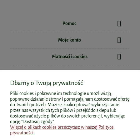
Pomoc
Moje konto
Płatności i cookies
Informacje
Dbamy o Twoją prywatność
O nas
Pliki cookies i pokrewne im technologie umożliwiają
poprawne działanie strony i pomagają nam dostosować ofertę
do Twoich potrzeb. Możesz zaakceptować wykorzystanie
przez nas wszystkich tych plików i przejść do sklepu lub
dostosować użycie plików do swoich preferencji, wybierając
Polecane kategorie
opcję "Dostosuj zgody".
Więcej o plikach cookies przeczytasz w naszej Polityce
prywatności.
Polecane produkty