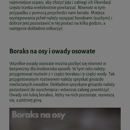
najmniejsze szpary, aby złożyć jaja i zabiegi ich likwidacji
często trzeba wielokrotnie powtarzać. Również w tym
przypadku z pomocą przychodzi nam boraks. Miejsca
występowania pcheł należy wysypać boraksem (suchym) i
dobrze jest pozostawić w tej postaci na kilka godzin, a
następnie dokładnie odkurzyć.
Boraks na osy i owady osowate
Wszelkie owady osowate można pozbyć się również w
bezpieczny dla środowiska sposób. W tym celu należy
przygotować roztwór z 1 części boraksu i 9 części wody. Tak
przygotowanym roztworem należy spryskać gniazdo
niechcianych owadów. Dokładnie spryskane gniazdo należy
pozostawić do wyschnięcia i wówczas zabieg powtórzyć.
Owady nie lubią boraksu, który na nich pozostaje, wynoszą
się, a później giną.