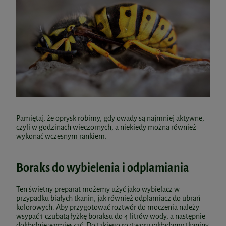
Pamiętaj, że oprysk robimy, gdy owady są najmniej aktywne,
czyli w godzinach wieczornych, a niekiedy można również
wykonać wczesnym rankiem.
Boraks do wybielenia i odplamiania
Ten świetny preparat możemy użyć jako wybielacz w
przypadku białych tkanin, jak również odplamiacz do ubrań
kolorowych. Aby przygotować roztwór do moczenia należy
wsypać 1 czubatą łyżkę boraksu do 4 litrów wody, a następnie
dokładnie wymieszać. Do takiego roztworu wkładamy tkaniny