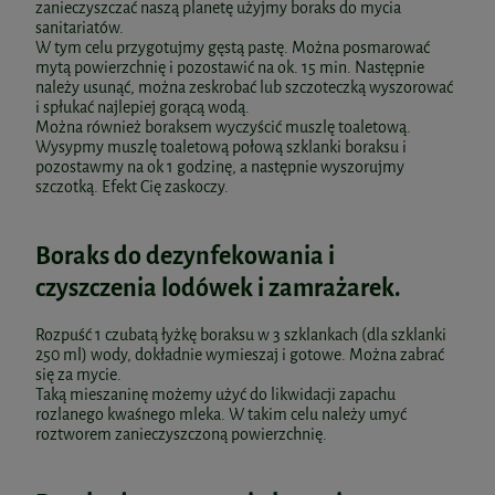
zanieczyszczać naszą planetę użyjmy boraks do mycia
sanitariatów.
W tym celu przygotujmy gęstą pastę. Można posmarować
mytą powierzchnię i pozostawić na ok. 15 min. Następnie
należy usunąć, można zeskrobać lub szczoteczką wyszorować
i spłukać najlepiej gorącą wodą.
Można również boraksem wyczyścić muszlę toaletową.
Wysypmy muszlę toaletową połową szklanki boraksu i
pozostawmy na ok 1 godzinę, a następnie wyszorujmy
szczotką. Efekt Cię zaskoczy.
Boraks do dezynfekowania i
czyszczenia lodówek i zamrażarek.
Rozpuść 1 czubatą łyżkę boraksu w 3 szklankach (dla szklanki
250 ml) wody, dokładnie wymieszaj i gotowe. Można zabrać
się za mycie.
Taką mieszaninę możemy użyć do likwidacji zapachu
rozlanego kwaśnego mleka. W takim celu należy umyć
roztworem zanieczyszczoną powierzchnię.