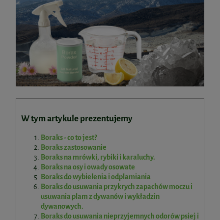
W tym artykule prezentujemy
Boraks - co to jest?
Boraks zastosowanie
Boraks na mrówki, rybiki i karaluchy.
Boraks na osy i owady osowate
Boraks do wybielenia i odplamiania
Boraks do usuwania przykrych zapachów moczu i
usuwania plam z dywanów i wykładzin
dywanowych.
Boraks do usuwania nieprzyjemnych odorów psiej i