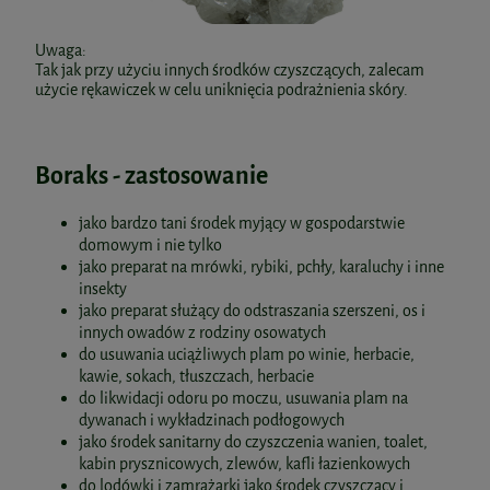
Uwaga:
Tak jak przy użyciu innych środków czyszczących, zalecam
użycie rękawiczek w celu uniknięcia podrażnienia skóry.
Boraks - zastosowanie
jako bardzo tani środek myjący w gospodarstwie
domowym i nie tylko
jako preparat na mrówki, rybiki, pchły, karaluchy i inne
insekty
jako preparat służący do odstraszania szerszeni, os i
innych owadów z rodziny osowatych
do usuwania uciążliwych plam po winie, herbacie,
kawie, sokach, tłuszczach, herbacie
do likwidacji odoru po moczu, usuwania plam na
dywanach i wykładzinach podłogowych
jako środek sanitarny do czyszczenia wanien, toalet,
kabin prysznicowych, zlewów, kafli łazienkowych
do lodówki i zamrażarki jako środek czyszczący i