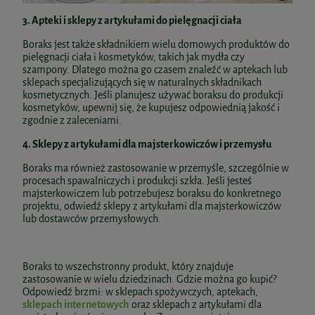
3. Apteki i sklepy z artykułami do pielęgnacji ciała
Boraks jest także składnikiem wielu domowych produktów do
pielęgnacji ciała i kosmetyków, takich jak mydła czy
szampony. Dlatego można go czasem znaleźć w aptekach lub
sklepach specjalizujących się w naturalnych składnikach
kosmetycznych. Jeśli planujesz używać boraksu do produkcji
kosmetyków, upewnij się, że kupujesz odpowiednią jakość i
zgodnie z zaleceniami.
4. Sklepy z artykułami dla majsterkowiczów i przemysłu
Boraks ma również zastosowanie w przemyśle, szczególnie w
procesach spawalniczych i produkcji szkła. Jeśli jesteś
majsterkowiczem lub potrzebujesz boraksu do konkretnego
projektu, odwiedź sklepy z artykułami dla majsterkowiczów
lub dostawców przemysłowych.
Boraks to wszechstronny produkt, który znajduje
zastosowanie w wielu dziedzinach. Gdzie można go kupić?
Odpowiedź brzmi: w sklepach spożywczych, aptekach,
sklepach internetowych
oraz sklepach z artykułami dla