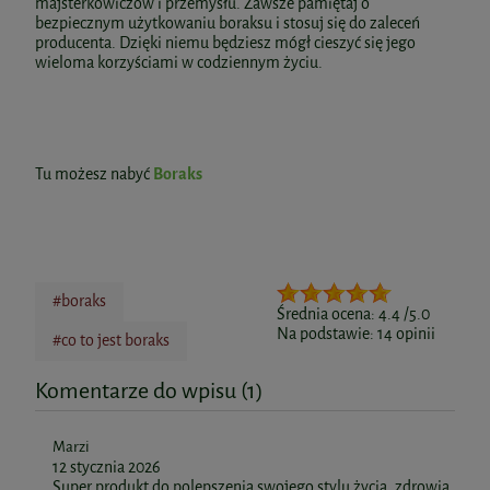
majsterkowiczów i przemysłu. Zawsze pamiętaj o
bezpiecznym użytkowaniu boraksu i stosuj się do zaleceń
producenta. Dzięki niemu będziesz mógł cieszyć się jego
wieloma korzyściami w codziennym życiu.
Tu możesz nabyć
Boraks
#boraks
Średnia ocena:
4.4
/5.0
Na podstawie:
14
opinii
#co to jest boraks
Komentarze do wpisu (1)
Marzi
12 stycznia 2026
Super produkt do polepszenia swojego stylu życia, zdrowia.