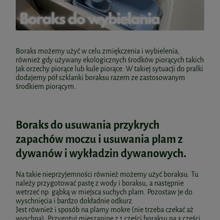
Boraks możemy użyć w celu zmiękczenia i wybielenia,
również gdy używany ekologicznych środków piorących takich
jak orzechy piorące lub kule piorące. W takiej sytuacji do pralki
dodajemy pół szklanki boraksu razem ze zastosowanym
środkiem piorącym.
Boraks do usuwania przykrych
zapachów moczu i usuwania plam z
dywanów i wykładzin dywanowych.
Na takie nieprzyjemności również możemy użyć boraksu. Tu
należy przygotować pastę z wody i boraksu, a następnie
wetrzeć np. gąbką w miejsca suchych plam. Pozostaw je do
wyschnięcia i bardzo dokładnie odkurz.
Jest również i sposób na plamy mokre (nie trzeba czekać aż
wyschną). Przygotuj mieszaninę z 1 części boraksu na 3 części