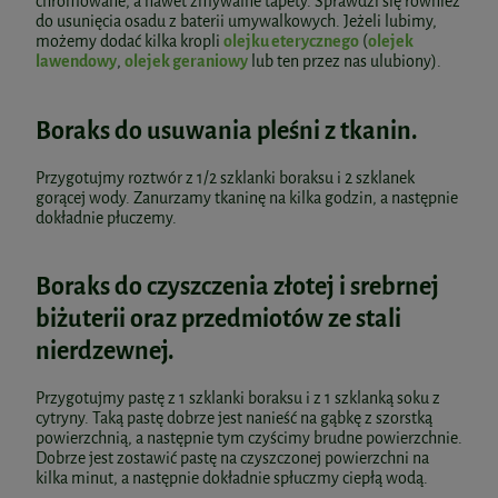
chromowane, a nawet zmywalne tapety. Sprawdzi się również
do usunięcia osadu z baterii umywalkowych. Jeżeli lubimy,
możemy dodać kilka kropli
olejku eterycznego
(
olejek
lawendowy
,
olejek geraniowy
lub ten przez nas ulubiony).
Boraks do usuwania pleśni z tkanin.
Przygotujmy roztwór z 1/2 szklanki boraksu i 2 szklanek
gorącej wody. Zanurzamy tkaninę na kilka godzin, a następnie
dokładnie płuczemy.
Boraks do czyszczenia złotej i srebrnej
biżuterii oraz przedmiotów ze stali
nierdzewnej.
Przygotujmy pastę z 1 szklanki boraksu i z 1 szklanką soku z
cytryny. Taką pastę dobrze jest nanieść na gąbkę z szorstką
powierzchnią, a następnie tym czyścimy brudne powierzchnie.
Dobrze jest zostawić pastę na czyszczonej powierzchni na
kilka minut, a następnie dokładnie spłuczmy ciepłą wodą.