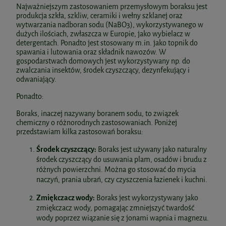
Najważniejszym zastosowaniem przemysłowym boraksu jest
produkcja szkła, szkliw, ceramiki i wełny szklanej oraz
wytwarzania nadboran sodu (NaBO3), wykorzystywanego w
dużych ilościach, zwłaszcza w Europie, jako wybielacz w
detergentach. Ponadto jest stosowany m.in. jako topnik do
spawania i lutowania oraz składnik nawozów. W
gospodarstwach domowych jest wykorzystywany np. do
zwalczania insektów, środek czyszczący, dezynfekujący i
odwaniający.
Ponadto:
Boraks, inaczej nazywany boranem sodu, to związek
chemiczny o różnorodnych zastosowaniach. Poniżej
przedstawiam kilka zastosowań boraksu:
Środek czyszczący:
Boraks jest używany jako naturalny
środek czyszczący do usuwania plam, osadów i brudu z
różnych powierzchni. Można go stosować do mycia
naczyń, prania ubrań, czy czyszczenia łazienek i kuchni.
Zmiękczacz wody:
Boraks jest wykorzystywany jako
zmiękczacz wody, pomagając zmniejszyć twardość
wody poprzez wiązanie się z jonami wapnia i magnezu.