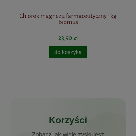
Chlorek magnezu farmaceutyczny 1kg
Ma
Biomus
23,90 zł
do koszyka
Korzyści
Zobacz jak wiele zyskujesz