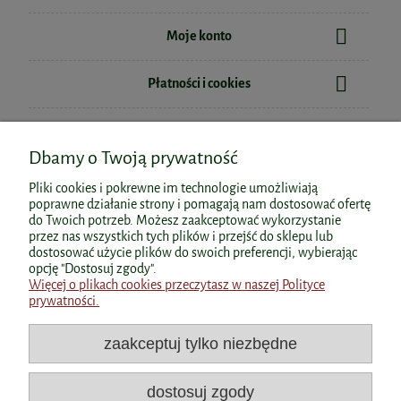
Moje konto
Płatności i cookies
Informacje
Dbamy o Twoją prywatność
O nas
Pliki cookies i pokrewne im technologie umożliwiają
poprawne działanie strony i pomagają nam dostosować ofertę
do Twoich potrzeb. Możesz zaakceptować wykorzystanie
przez nas wszystkich tych plików i przejść do sklepu lub
dostosować użycie plików do swoich preferencji, wybierając
Polecane kategorie
opcję "Dostosuj zgody".
Więcej o plikach cookies przeczytasz w naszej Polityce
prywatności.
Polecane produkty
zaakceptuj tylko niezbędne
Popularne kategorie
dostosuj zgody
Dane kontaktowe