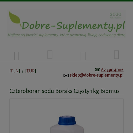
☎
62 590 4002
[
PLN
] / [
EUR
]
sklep@dobre-suplementy.pl
Czteroboran sodu Boraks Czysty 1kg Biomus