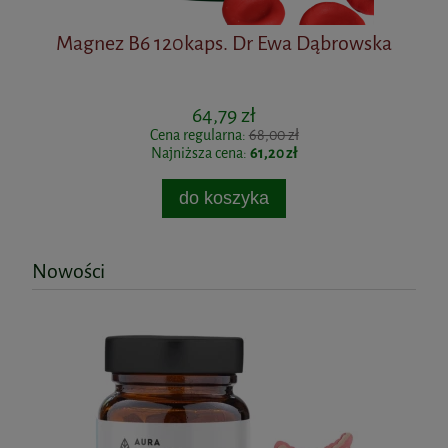
ps.
Magnez B6 120kaps. Dr Ewa Dąbrowska
Mn
64,79 zł
Cena regularna:
68,00 zł
Najniższa cena:
61,20 zł
do koszyka
Nowości