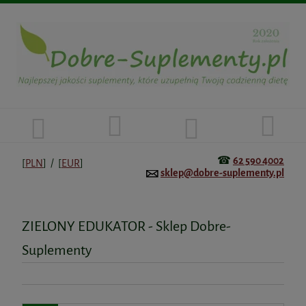
☎
62 590 4002
[
PLN
] / [
EUR
]
sklep@dobre-suplementy.pl
ZIELONY EDUKATOR - Sklep Dobre-
Suplementy