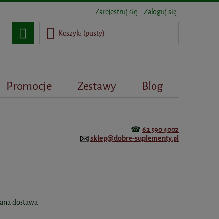
Zarejestruj się
Zaloguj się
Koszyk:
(pusty)
Promocje
Zestawy
Blog
☎
62 590 4002
sklep@dobre-suplementy.pl
ana dostawa