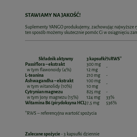
STAWIAMY NA JAKOŚĆ!
Suplementy YANGO produkujemy, zachowując najwyższe rygo
ten sposób możemy skutecznie pomóc Ci w osiągnięciu za
Składnik aktywny
3 kapsułki
%RWS*
Passiflora – ekstrakt
300 mg
-
w tym flawonoidy (4%)
12 mg
L-teanina
210 mg
-
Ashwagandha – ekstrakt
100 mg
-
w tym witanolidy (10%)
10 mg
Cytrynian magnezu
825 mg
-
w tym jony magnezu (15%)
124 mg
33%
Witamina B6 (pirydoksyna HCL)
7,5 mg
536%
*RWS – referencyjna wartość spożycia
Zalecane spożycie
- 3 kapsułki dziennie