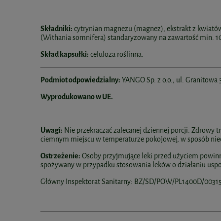
Składniki:
cytrynian magnezu (magnez), ekstrakt z kwiatów
(Withania somnifera) standaryzowany na zawartość min. 1
Skład kapsułki:
celuloza roślinna.
Podmiot odpowiedzialny:
YANGO Sp. z o.o., ul. Granitowa
Wyprodukowano w UE.
Uwagi:
Nie przekraczać zalecanej dziennej porcji. Zdrowy 
ciemnym miejscu w temperaturze pokojowej, w sposób nied
Ostrzeżenie:
Osoby przyjmujące leki przed użyciem powinn
spożywany w przypadku stosowania leków o działaniu us
Główny Inspektorat Sanitarny: BZ/SD/POW/PL1400D/0031