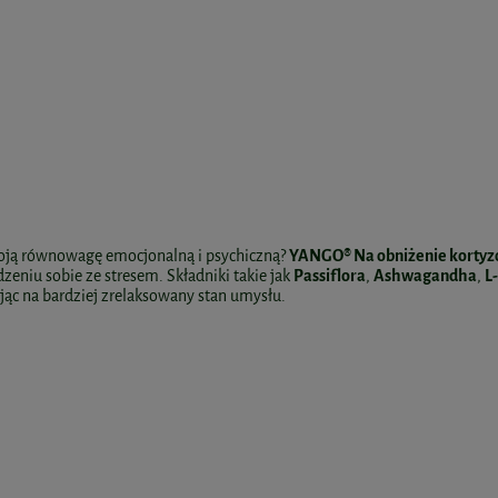
woją równowagę emocjonalną i psychiczną?
YANGO® Na obniżenie kortyz
eniu sobie ze stresem. Składniki takie jak
Passiflora
,
Ashwagandha
,
L
jąc na bardziej zrelaksowany stan umysłu.