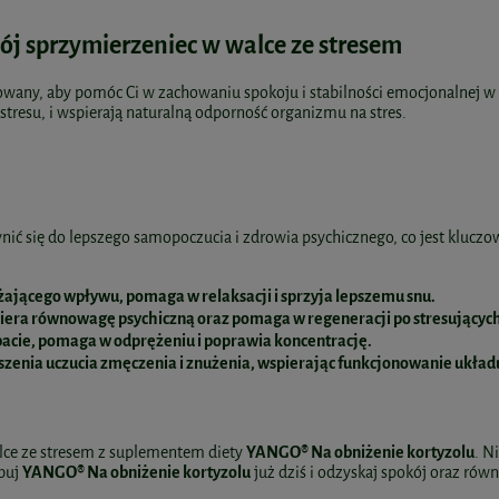
j sprzymierzeniec w walce ze stresem
wany, aby pomóc Ci w zachowaniu spokoju i stabilności emocjonalnej w c
resu, i wspierają naturalną odporność organizmu na stres.
ić się do lepszego samopoczucia i zdrowia psychicznego, co jest klucz
ającego wpływu, pomaga w relaksacji i sprzyja lepszemu snu.
iera równowagę psychiczną oraz pomaga w regeneracji po stresujących
bacie, pomaga w odprężeniu i poprawia koncentrację.
jszenia uczucia zmęczenia i znużenia, wspierając funkcjonowanie ukła
lce ze stresem z suplementem diety
YANGO® Na obniżenie kortyzolu
. N
óbuj
YANGO® Na obniżenie kortyzolu
już dziś i odzyskaj spokój oraz ró