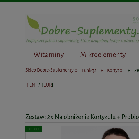
Witaminy
Mikroelementy
Dietetycy
»
»
»
Sklep Dobre-Suplementy
Funkcja
Kortyzol
Ze
[
PLN
] / [
EUR
]
Zestaw: 2x Na obniżenie Kortyzolu + Prob
promocja