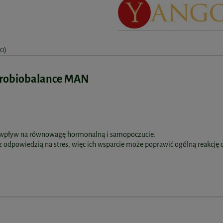
(0)
 Probiobalance MAN
tny wpływ na równowagę hormonalną i samopoczucie.
e z odpowiedzią na stres, więc ich wsparcie może poprawić ogólną reakcję 