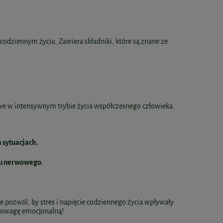
odziennym życiu. Zawiera składniki, które są znane ze
owe w intensywnym trybie życia współczesnego człowieka.
 sytuacjach.
du nerwowego.
ie pozwól, by stres i napięcie codziennego życia wpływały
wnowagę emocjonalną!