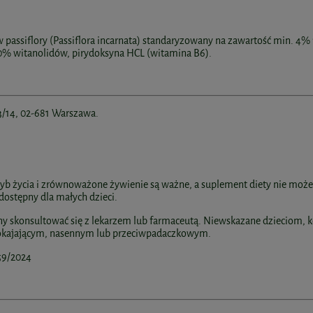
 passiflory (Passiflora incarnata) standaryzowany na zawartość min. 4%
0% witanolidów, pirydoksyna HCL (witamina B6).
 3/14, 02-681 Warszawa.
tryb życia i zrównoważone żywienie są ważne, a suplement diety nie moż
ostępny dla małych dzieci.
y skonsultować się z lekarzem lub farmaceutą. Niewskazane dzieciom, k
pokajającym, nasennym lub przeciwpadaczkowym.
59/2024