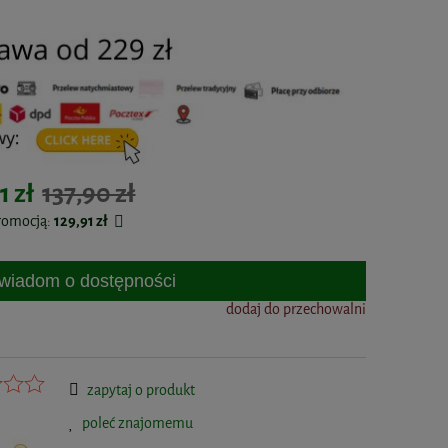
1 zł
137,90 zł
promocją:
129,91 zł
wiadom o dostępności
dodaj do przechowalni
zapytaj o produkt
poleć znajomemu