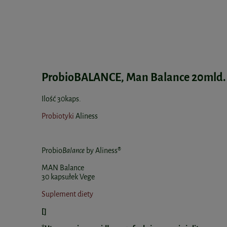
ProbioBALANCE, Man Balance 20mld.
Ilość 30kaps.
Probiotyki
Aliness
Probio
Balance
by Aliness®
MAN Balance
30 kapsułek Vege
Suplement diety
[]