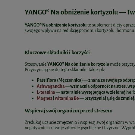
YANGO® Na obniżenie kortyzolu — Twó
YANGO® Na obniżenie kortyzolu
to suplement diety opraco
swojego wpływu na redukcję poziomu kortyzolu, hormonu st
Kluczowe składniki i korzyści
Stosowanie
YANGO® Na obniżenie kortyzolu
może przyczyn
Przyczyniają się do tego składniki, takie jak:
Passiflora (Męczennica)
— znana ze swojego odpręż
Ashwagandha
— wzmacnia odporność na stres, wsp
L-teanina
— naturalnie występująca w zielonej her
Magnez
i
witamina B6
— przyczyniają się do zmnie
Wspieraj swój organizm przed stresem
Zredukuj uczucie zmęczenia i wspieraj swój organizm w wa
negatywnie na Twoje zdrowie psychiczne i fizyczne. Wypr