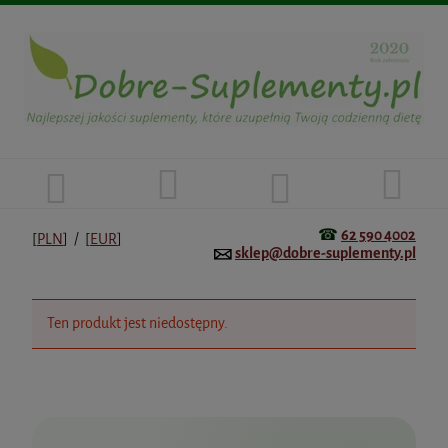
☎
62 590 4002
[
PLN
] / [
EUR
]
sklep@dobre-suplementy.pl
Ten produkt jest niedostępny.