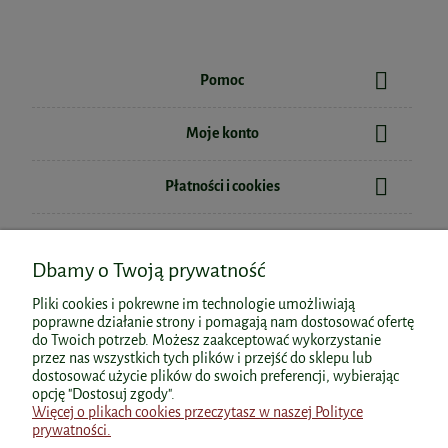
Pomoc
Moje konto
Płatności i cookies
Informacje
Dbamy o Twoją prywatność
O nas
Pliki cookies i pokrewne im technologie umożliwiają
poprawne działanie strony i pomagają nam dostosować ofertę
do Twoich potrzeb. Możesz zaakceptować wykorzystanie
przez nas wszystkich tych plików i przejść do sklepu lub
dostosować użycie plików do swoich preferencji, wybierając
Polecane kategorie
opcję "Dostosuj zgody".
Więcej o plikach cookies przeczytasz w naszej Polityce
prywatności.
Polecane produkty