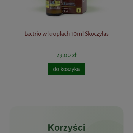
Lactrio w kroplach 10ml Skoczylas
Pr
29,00 zł
do koszyka
Korzyści