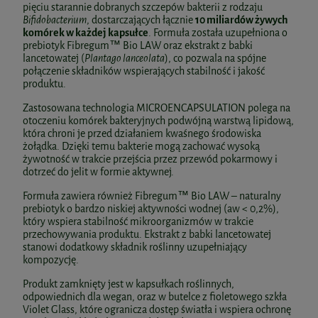
pięciu starannie dobranych szczepów bakterii z rodzaju
Bifidobacterium
, dostarczających łącznie
10 miliardów żywych
komórek w każdej kapsułce
. Formuła została uzupełniona o
prebiotyk Fibregum™ Bio LAW oraz ekstrakt z babki
lancetowatej (
Plantago lanceolata
), co pozwala na spójne
połączenie składników wspierających stabilność i jakość
produktu.
Zastosowana technologia MICROENCAPSULATION polega na
otoczeniu komórek bakteryjnych podwójną warstwą lipidową,
która chroni je przed działaniem kwaśnego środowiska
żołądka. Dzięki temu bakterie mogą zachować wysoką
żywotność w trakcie przejścia przez przewód pokarmowy i
dotrzeć do jelit w formie aktywnej.
Formuła zawiera również Fibregum™ Bio LAW – naturalny
prebiotyk o bardzo niskiej aktywności wodnej (aw < 0,2%),
który wspiera stabilność mikroorganizmów w trakcie
przechowywania produktu. Ekstrakt z babki lancetowatej
stanowi dodatkowy składnik roślinny uzupełniający
kompozycję.
Produkt zamknięty jest w kapsułkach roślinnych,
odpowiednich dla wegan, oraz w butelce z fioletowego szkła
Violet Glass, które ogranicza dostęp światła i wspiera ochronę