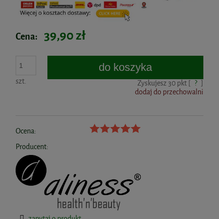
39,90 zł
Cena:
do koszyka
szt.
Zyskujesz
30
pkt [
?
]
dodaj do przechowalni
Ocena:
Producent:
zapytaj o produkt