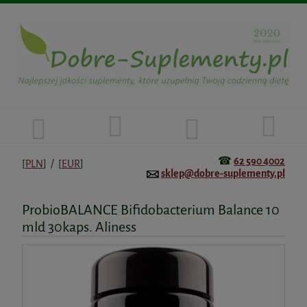
☎
62 590 4002
[
PLN
] / [
EUR
]
sklep@dobre-suplementy.pl
ProbioBALANCE Bifidobacterium Balance 10
mld 30kaps. Aliness