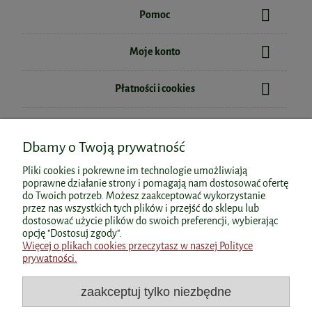
Pomoc
Moje konto
Płatności i cookies
Informacje
Dbamy o Twoją prywatność
O nas
Pliki cookies i pokrewne im technologie umożliwiają
poprawne działanie strony i pomagają nam dostosować ofertę
do Twoich potrzeb. Możesz zaakceptować wykorzystanie
przez nas wszystkich tych plików i przejść do sklepu lub
dostosować użycie plików do swoich preferencji, wybierając
Polecane kategorie
opcję "Dostosuj zgody".
Więcej o plikach cookies przeczytasz w naszej Polityce
prywatności.
Polecane produkty
zaakceptuj tylko niezbędne
Popularne kategorie