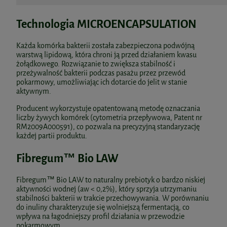
Technologia MICROENCAPSULATION
Każda komórka bakterii została zabezpieczona podwójną
warstwą lipidową, która chroni ją przed działaniem kwasu
żołądkowego. Rozwiązanie to zwiększa stabilność i
przeżywalność bakterii podczas pasażu przez przewód
pokarmowy, umożliwiając ich dotarcie do jelit w stanie
aktywnym.
Producent wykorzystuje opatentowaną metodę oznaczania
liczby żywych komórek (cytometria przepływowa, Patent nr
RM2009A000591), co pozwala na precyzyjną standaryzację
każdej partii produktu.
Fibregum™ Bio LAW
Fibregum™ Bio LAW to naturalny prebiotyk o bardzo niskiej
aktywności wodnej (aw < 0,2%), który sprzyja utrzymaniu
stabilności bakterii w trakcie przechowywania. W porównaniu
do inuliny charakteryzuje się wolniejszą fermentacją, co
wpływa na łagodniejszy profil działania w przewodzie
pokarmowym.