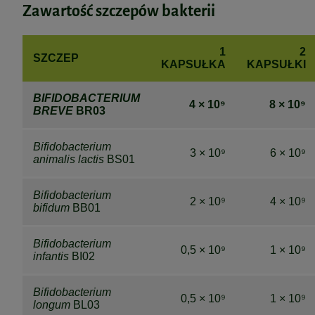
Zawartość szczepów bakterii
1
2
SZCZEP
KAPSUŁKA
KAPSUŁKI
BIFIDOBACTERIUM
4 × 10⁹
8 × 10⁹
BREVE
BR03
Bifidobacterium
3 × 10⁹
6 × 10⁹
animalis lactis
BS01
Bifidobacterium
2 × 10⁹
4 × 10⁹
bifidum
BB01
Bifidobacterium
0,5 × 10⁹
1 × 10⁹
infantis
BI02
Bifidobacterium
0,5 × 10⁹
1 × 10⁹
longum
BL03