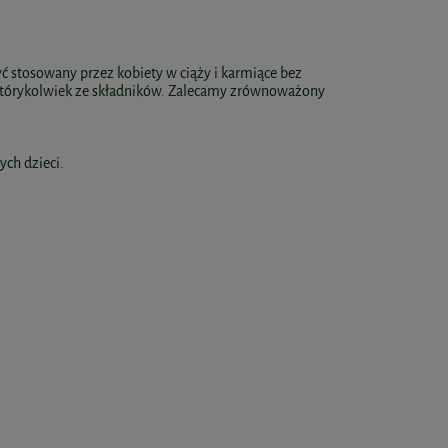
yć stosowany przez kobiety w ciąży i karmiące bez
a którykolwiek ze składników. Zalecamy zrównoważony
ch dzieci.