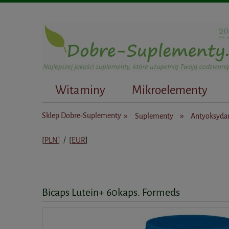
Witaminy
Mikroelementy
Dietetycy
»
»
Sklep Dobre-Suplementy
Suplementy
Antyoksyda
[
PLN
] / [
EUR
]
Bicaps Lutein+ 60kaps. Formeds