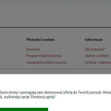
Płatności i cookies
Informacje
Dostawa
Jak kupować?
Program lojalnościowy
Opinie o sklepie
Ustawienia plików cookies
Pytania i odpowi
Popularne kategorie
Dane kontaktow
ałanie strony i pomagają nam dostosować ofertę do Twoich potrzeb. Może
i, wybierając opcję "Dostosuj zgody".
h
Kurkuma w tabletkach
Dobre-Suplemen
Aliness
ul. Środkowa 37