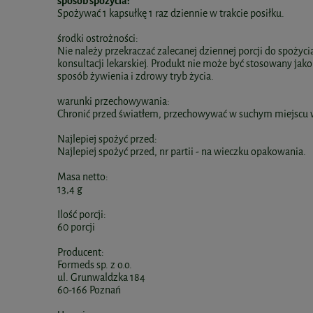
sposób spożycia:
Spożywać 1 kapsułkę 1 raz dziennie w trakcie posiłku.
środki ostrożności:
Nie należy przekraczać zalecanej dziennej porcji do spożyc
konsultacji lekarskiej. Produkt nie może być stosowany ja
sposób żywienia i zdrowy tryb życia.
warunki przechowywania:
Chronić przed światłem, przechowywać w suchym miejscu w
Najlepiej spożyć przed:
Najlepiej spożyć przed, nr partii - na wieczku opakowania.
Masa netto:
13,4 g
Ilość porcji:
60 porcji
Producent:
Formeds sp. z o.o.
ul. Grunwaldzka 184
60-166 Poznań