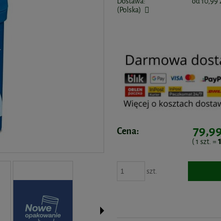
Dostawa:
od 10,99 
(Polska)
79,99
Cena:
( 1
szt.
=
szt.