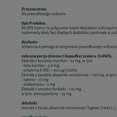
Przeznaczenie:
dla prawidłowego widzenia
Opis Produktu:
BICAPS lutein+ to połączenie trzech ekstraktów roślinnych
suplementy diety bez zbędnych dodatków zamknięte w pullu
działanie:
Witamina A pomaga w utrzymaniu prawidłowego widzenia. 
zalecana porcja dzienna (1 kapsułka) zawiera (%RWS):
Ekstrakt z korzenia marchwi – 24 mg, w tym:
- beta-karoten – 4,8 mg
- witamina A (RE) – 800 µg (100%)
Ekstrakt z kwiatów aksamitki wzniesionej – 100 mg, w tym:
- luteina – 20 mg
- zeaksantyna – 2 mg
Ekstrakt z owoców borówki – 100 mg,
w tym: antocyjanidyny – 25 mg
składniki:
ekstrakt z kwiatu aksamitki wzniesionej (Tagetes Erecta L.)