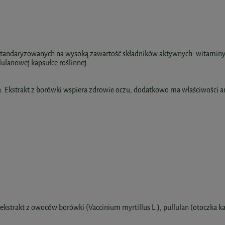
 standaryzowanych na wysoką zawartość składników aktywnych: witaminy A
lanowej kapsułce roślinnej.
Ekstrakt z borówki wspiera zdrowie oczu, dodatkowo ma właściwości a
, ekstrakt z owoców borówki (Vaccinium myrtillus L.), pullulan (otoczka ka