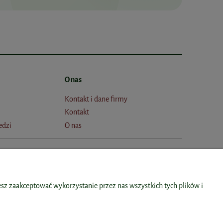
O nas
Kontakt i dane firmy
Kontakt
edzi
O nas
e
Wyróżnienia
sz zaakceptować wykorzystanie przez nas wszystkich tych plików i
ty.com.pl
b, 63-410 Czekanów