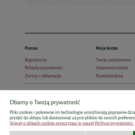
Pomoc
Moje konto
Regulaminy
Twoje zamówienia
Polityka prywatności
Ustawienia konta
Zwroty i reklamacje
Przechowalnia
Dbamy o Twoją prywatność
Polecane kategorie
Polecane produkty
Pliki cookies i pokrewne im technologie umożliwiają poprawne dzi
przejść do sklepu lub dostosować użycie plików do swoich preferencj
dr Ewa Dąbrowska
Kolagen w saszetkac
Więcej o plikach cookies przeczytasz w naszej Polityce prywatności.
Bicaps
Witamina b5