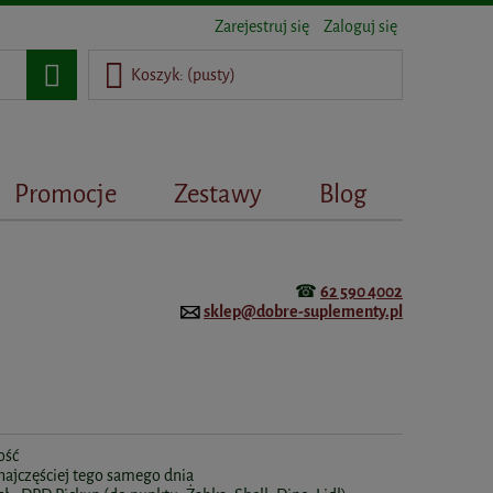
Zarejestruj się
Zaloguj się
Koszyk:
(pusty)
Promocje
Zestawy
Blog
☎
62 590 4002
sklep@dobre-suplementy.pl
ość
 najczęściej tego samego dnia