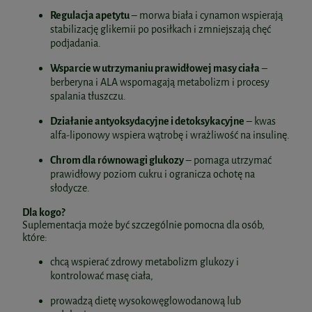
Regulacja apetytu
– morwa biała i cynamon wspierają
stabilizację glikemii po posiłkach i zmniejszają chęć
podjadania.
Wsparcie w utrzymaniu prawidłowej masy ciała
–
berberyna i ALA wspomagają metabolizm i procesy
spalania tłuszczu.
Działanie antyoksydacyjne i detoksykacyjne
– kwas
alfa-liponowy wspiera wątrobę i wrażliwość na insulinę.
Chrom dla równowagi glukozy
– pomaga utrzymać
prawidłowy poziom cukru i ogranicza ochotę na
słodycze.
Dla kogo?
Suplementacja może być szczególnie pomocna dla osób,
które:
chcą wspierać zdrowy metabolizm glukozy i
kontrolować masę ciała,
prowadzą dietę wysokowęglowodanową lub