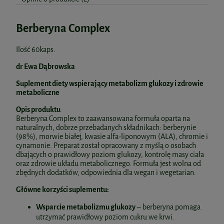
Berberyna Complex
Ilość 60kaps.
dr Ewa Dąbrowska
Suplement diety wspierający metabolizm glukozy i zdrowie
metaboliczne
Opis produktu
Berberyna Complex to zaawansowana formuła oparta na
naturalnych, dobrze przebadanych składnikach: berberynie
(98%), morwie białej, kwasie alfa-liponowym (ALA), chromie i
cynamonie. Preparat został opracowany z myślą o osobach
dbających o prawidłowy poziom glukozy, kontrolę masy ciała
oraz zdrowie układu metabolicznego. Formuła jest wolna od
zbędnych dodatków, odpowiednia dla wegan i wegetarian.
Główne korzyści suplementu:
Wsparcie metabolizmu glukozy
– berberyna pomaga
utrzymać prawidłowy poziom cukru we krwi.