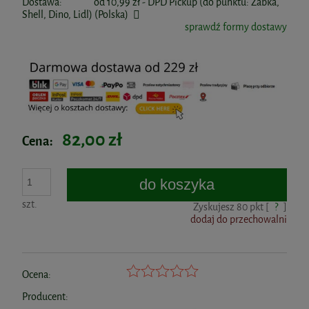
Dostawa:
od 10,99 zł
- DPD Pickup (do punktu: Żabka,
Shell, Dino, Lidl)
(Polska)
sprawdź formy dostawy
82,00 zł
Cena:
do koszyka
szt.
Zyskujesz
80
pkt [
?
]
dodaj do przechowalni
Ocena:
Producent: