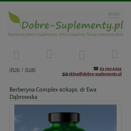
☎
62 590 4002
[
PLN
] / [
EUR
]
sklep@dobre-suplementy.pl
Berberyna Complex 60kaps. dr Ewa
Dąbrowska