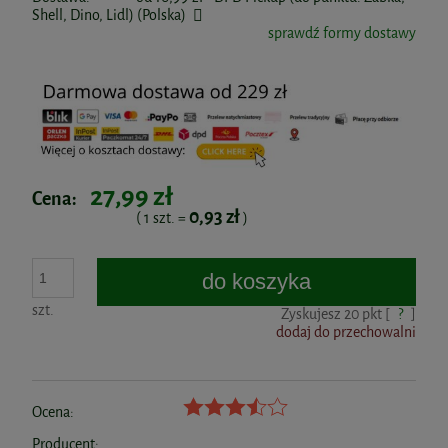
Shell, Dino, Lidl)
(Polska)
sprawdź formy dostawy
27,99 zł
Cena:
0,93 zł
( 1
szt.
=
)
do koszyka
szt.
Zyskujesz
20
pkt [
?
]
dodaj do przechowalni
Ocena:
Producent: