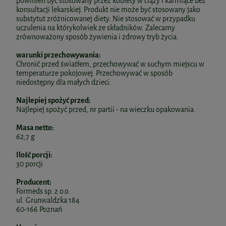
powinien być stosowany przez kobiety w ciąży i karmiące bez
konsultacji lekarskiej. Produkt nie może być stosowany jako
substytut zróżnicowanej diety. Nie stosować w przypadku
uczulenia na którykolwiek ze składników. Zalecamy
zrównoważony sposób żywienia i zdrowy tryb życia.
warunki przechowywania:
Chronić przed światłem, przechowywać w suchym miejscu w
temperaturze pokojowej. Przechowywać w sposób
niedostępny dla małych dzieci.
Najlepiej spożyć przed:
Najlepiej spożyć przed, nr partii - na wieczku opakowania.
Masa netto:
62,7 g
Ilość porcji:
30 porcji
Producent:
Formeds sp. z o.o.
ul. Grunwaldzka 184
60-166 Poznań