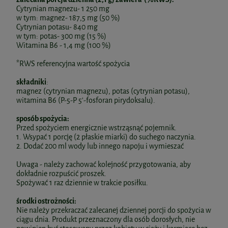
Cytrynian magnezu- 1 250 mg
w tym: magnez- 187,5 mg (50 %)
Cytrynian potasu- 840 mg
w tym: potas- 300 mg (15 %)
Witamina B6 - 1,4 mg (100 %)
*RWS referencyjna wartość spożycia
składniki
:
magnez (cytrynian magnezu), potas (cytrynian potasu),
witamina B6 (P-5-P 5'-fosforan pirydoksalu).
sposób spożycia:
Przed spożyciem energicznie wstrząsnąć pojemnik.
1. Wsypać 1 porcję (2 płaskie miarki) do suchego naczynia.
2. Dodać 200 ml wody lub innego napoju i wymieszać
Uwaga - należy zachować kolejność przygotowania, aby
dokładnie rozpuścić proszek.
Spożywać 1 raz dziennie w trakcie posiłku.
środki ostrożności:
Nie należy przekraczać zalecanej dziennej porcji do spożycia w
ciągu dnia. Produkt przeznaczony dla osób dorosłych, nie