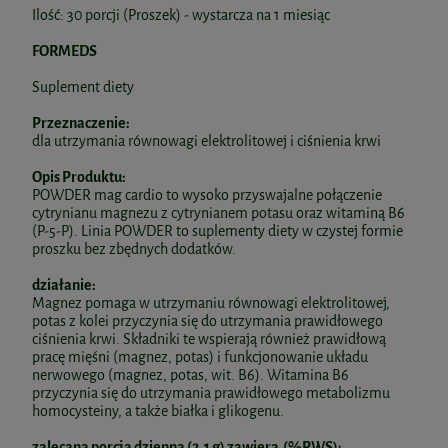
Ilość: 30 porcji (Proszek) - wystarcza na 1 miesiąc
FORMEDS
Suplement diety
Przeznaczenie:
dla utrzymania równowagi elektrolitowej i ciśnienia krwi
Opis Produktu:
POWDER mag cardio to wysoko przyswajalne połączenie
cytrynianu magnezu z cytrynianem potasu oraz witaminą B6
(P-5-P). Linia POWDER to suplementy diety w czystej formie
proszku bez zbędnych dodatków.
działanie:
Magnez pomaga w utrzymaniu równowagi elektrolitowej,
potas z kolei przyczynia się do utrzymania prawidłowego
ciśnienia krwi. Składniki te wspierają również prawidłową
pracę mięśni (magnez, potas) i funkcjonowanie układu
nerwowego (magnez, potas, wit. B6). Witamina B6
przyczynia się do utrzymania prawidłowego metabolizmu
homocysteiny, a także białka i glikogenu.
zalecana porcja dzienna (2,1 g) zawiera (%RWS):