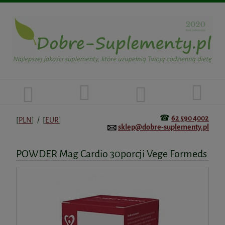
☎
62 590 4002
[
PLN
] / [
EUR
]
sklep@dobre-suplementy.pl
POWDER Mag Cardio 30porcji Vege Formeds