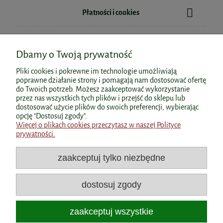
Płatności i cookies
Informacje
Dbamy o Twoją prywatność
O nas
Pliki cookies i pokrewne im technologie umożliwiają
poprawne działanie strony i pomagają nam dostosować ofertę
do Twoich potrzeb. Możesz zaakceptować wykorzystanie
przez nas wszystkich tych plików i przejść do sklepu lub
dostosować użycie plików do swoich preferencji, wybierając
Polecane kategorie
opcję "Dostosuj zgody".
Więcej o plikach cookies przeczytasz w naszej Polityce
prywatności.
Polecane produkty
zaakceptuj tylko niezbędne
Popularne kategorie
dostosuj zgody
Dane kontaktowe
zaakceptuj wszystkie
Wyróżnienia