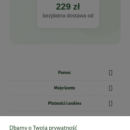
229 zł
bezpłatna dostawa od
Pomoc
Moje konto
Płatności i cookies
Informacje
Dbamy o Twoją prywatność