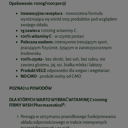
Opakowanie: 1000g/1000 porcji
Innowacyjna receptura
- nowoczesna formuła
wyróżniająca się wśród inny produktów pod względem
swojego składu.
1g zawiera
1000mg witaminy C.
100% witaminy C
- w czystej postaci.
Polecana osobom:
intensywnie trenującym sport,
pracującym fizycznie, żyjącym w zanieczyszczonym
środowisku.
100% czysta -
bez skrobi, bez soli, bez cukru, nie
zawiera glutenu, jaj, soi, białka mleka i laktozy
Produkt VEGE
odpowiedni dla wegan i wegetarian
NO GMO
- produkt wolny od GMO
POZNAJ 10 POWODÓW
DLA KTÓRYCH WARTO WYBRAĆ WITAMINĘ C 1000mg
FIRMY WISH Pharmaceutical®:
Pomaga w utrzymaniu prawidłowego funkcjonowania
układu odpornościowego w trakcie intensywnych