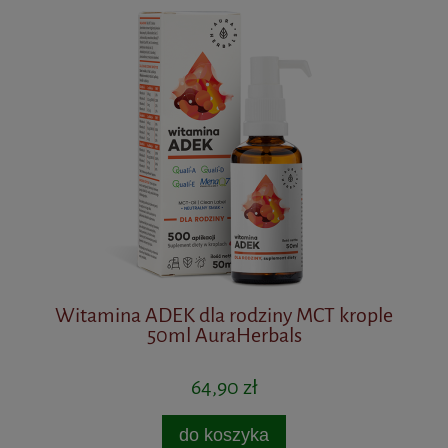
Witamina ADEK dla rodziny MCT krople
W
50ml AuraHerbals
64,90 zł
do koszyka