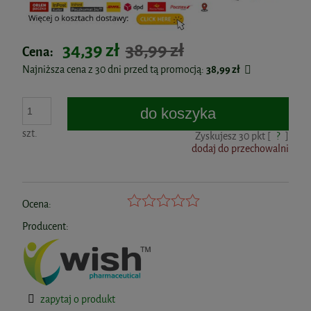
34,39 zł
38,99 zł
Cena:
Najniższa cena z 30 dni przed tą promocją:
38,99 zł
do koszyka
szt.
Zyskujesz
30
pkt [
?
]
dodaj do przechowalni
Ocena:
Producent:
zapytaj o produkt