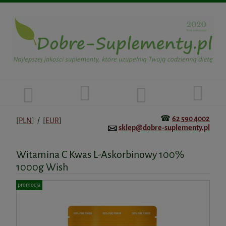
☎
62 590 4002
[
PLN
] / [
EUR
]
sklep@dobre-suplementy.pl
Witamina C Kwas L-Askorbinowy 100%
1000g Wish
promocja