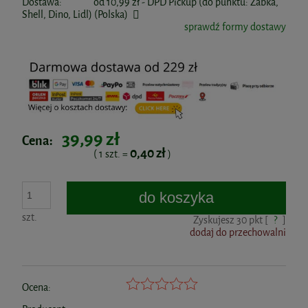
Dostawa:
od 10,99 zł
- DPD Pickup (do punktu: Żabka,
Shell, Dino, Lidl)
(Polska)
sprawdź formy dostawy
39,99 zł
Cena:
0,40 zł
( 1
szt.
=
)
do koszyka
szt.
Zyskujesz
30
pkt [
?
]
dodaj do przechowalni
Ocena: