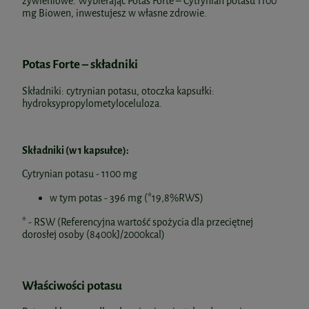
żywieniowe. Wybierając Potas Forte – Cytrynian potasu 1100
mg Biowen, inwestujesz w własne zdrowie.
Potas Forte – składniki
Składniki: cytrynian potasu, otoczka kapsułki:
hydroksypropylometyloceluloza.
Składniki (w 1 kapsułce):
Cytrynian potasu - 1100 mg
w tym potas - 396 mg (*19,8%RWS)
* - RSW (Referencyjna wartość spożycia dla przeciętnej
dorosłej osoby (8400kJ/2000kcal)
Właściwości potasu