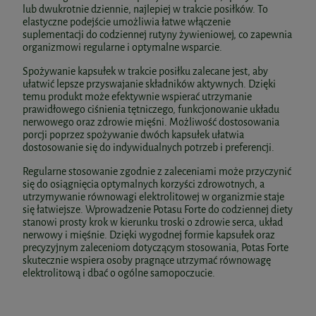
lub dwukrotnie dziennie, najlepiej w trakcie posiłków. To
elastyczne podejście umożliwia łatwe włączenie
suplementacji do codziennej rutyny żywieniowej, co zapewnia
organizmowi regularne i optymalne wsparcie.
Spożywanie kapsułek w trakcie posiłku zalecane jest, aby
ułatwić lepsze przyswajanie składników aktywnych. Dzięki
temu produkt może efektywnie wspierać utrzymanie
prawidłowego ciśnienia tętniczego, funkcjonowanie układu
nerwowego oraz zdrowie mięśni. Możliwość dostosowania
porcji poprzez spożywanie dwóch kapsułek ułatwia
dostosowanie się do indywidualnych potrzeb i preferencji.
Regularne stosowanie zgodnie z zaleceniami może przyczynić
się do osiągnięcia optymalnych korzyści zdrowotnych, a
utrzymywanie równowagi elektrolitowej w organizmie staje
się łatwiejsze. Wprowadzenie Potasu Forte do codziennej diety
stanowi prosty krok w kierunku troski o zdrowie serca, układ
nerwowy i mięśnie. Dzięki wygodnej formie kapsułek oraz
precyzyjnym zaleceniom dotyczącym stosowania, Potas Forte
skutecznie wspiera osoby pragnące utrzymać równowagę
elektrolitową i dbać o ogólne samopoczucie.