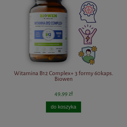
Witamina B12 Complex+ 3 formy 60kaps.
Be
Biowen
49,99 zł
do koszyka