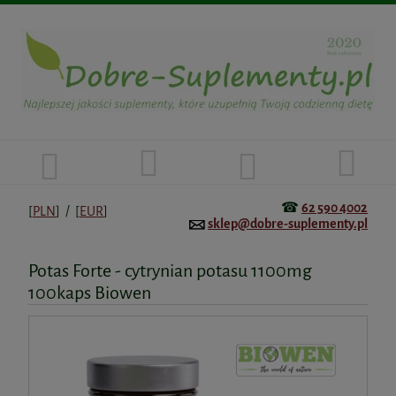
☎
62 590 4002
[
PLN
] / [
EUR
]
sklep@dobre-suplementy.pl
Potas Forte - cytrynian potasu 1100mg
100kaps Biowen