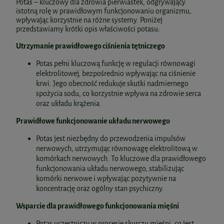
Potas – kluczowy dla zdrowia pierwiastek, odgrywający
istotną rolę w prawidłowym funkcjonowaniu organizmu,
wpływając korzystnie na różne systemy. Poniżej
przedstawiamy krótki opis właściwości potasu:
Utrzymanie prawidłowego ciśnienia tętniczego
Potas pełni kluczową funkcję w regulacji równowagi
elektrolitowej, bezpośrednio wpływając na ciśnienie
krwi. Jego obecność redukuje skutki nadmiernego
spożycia sodu, co korzystnie wpływa na zdrowie serca
oraz układu krążenia.
Prawidłowe funkcjonowanie układu nerwowego
Potas jest niezbędny do przewodzenia impulsów
nerwowych, utrzymując równowagę elektrolitową w
komórkach nerwowych. To kluczowe dla prawidłowego
funkcjonowania układu nerwowego, stabilizując
komórki nerwowe i wpływając pozytywnie na
koncentrację oraz ogólny stan psychiczny.
Wsparcie dla prawidłowego funkcjonowania mięśni
Potas uczestniczy w procesie skurczu mięśni, co jest