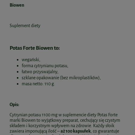
Biowen
Suplement diety
Potas Forte Biowen to:
wegański,
forma cytrynianu potasu,
łatwo przyswajalny,
szklane opakowanie (bez mikroplastików),
masa netto: 110 g.
Opis:
Cytrynian potasu 1100 mg w suplemencie diety Potas Forte
marki Biowen to wyjątkowy preparat, cechujący się czystym
składem i korzystnym wpływem na zdrowie. Każdy słoik
zawiera imponującą ilość –
aż 100 kapsułek
, co gwarantuje