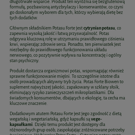
długotrwałe wsparcie. Produkt ten wyróżnia się bezglutenową
formułą, pozbawioną antyzbrylaczy i konserwantów, co czyni
go doskonałym wyborem dla tych, którzy wybierają dietę bez
tych dodatków.
Głównym składnikiem Potasu Forte jest
cytrynian potasu
, co
zapewnia wysoką jakość i łatwą przyswajalność. Potas
odgrywa kluczową rolę w utrzymaniu prawidłowego ciśnienia
krwi, wspierając zdrowie serca. Ponadto, ten pierwiastek jest
niezbędny do prawidłowego funkcjonowania układu
nerwowego, co pozytywnie wpływa na koncentrację i ogólny
stan psychiczny.
Produkt dostarcza organizmowi potas, wspomagając również
sprawne funkcjonowanie mięśni. To szczególnie istotne dla
osób prowadzących aktywny tryb życia. Potas Forte Biowen to
suplement najwyższej jakości, zapakowany w szklany słoik,
eliminujący ryzyko zanieczyszczeń mikroplastikami. Dla
świadomych konsumentów, dbających o ekologię, ta cecha ma
kluczowe znaczenie.
Dodatkowym atutem Potasu Forte jest jego zgodność z dietą
wegańską i wegetariańską, gdyż kapsułki są
vege-
kapsułkami
. Dzięki temu produkt jest dostępny dla
różnorodnych grup osób, zaspokajając zróżnicowane potrzeby