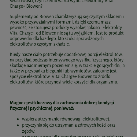
Właściwości, czyli czemu warto wybrać elektrolity Vital
Charge+ Biowen?
Suplementy od Biowen charakteryzują się czystym składem i
wysoko przyswajalnymi formami, dzięki czemu masz
pewność, że stosujesz produkty wysokiej jakości. Elektrolity
Vital Charge+ od Biowen nie są tu wyjątkiem. Jest to produkt
odpowiedni dla każdego, kto szuka sprawdzonych
elektrolitów o czystym składzie.
Kiedy nasze ciało potrzebuje dodatkowej porcji elektrolitów,
na przykład podczas intensywnego wysiłku fizycznego, który
skutkuje nadmiernym poceniem się, w trakcie gorących dni, a
także w przypadku biegunki lub wymiotów, zalecane jest
spożycie elektrolitów. Vital Charge+ Biowen to źródło
elektrolitów, które przynosi wiele korzyści dla organizmu.
Magnez jest kluczowy dla zachowania dobrej kondycji
fizycznej i psychicznej, ponieważ:
wspiera utrzymanie równowagi elektrolitowej,
przyczynia się do utrzymania zdrowych kości oraz
zębów,