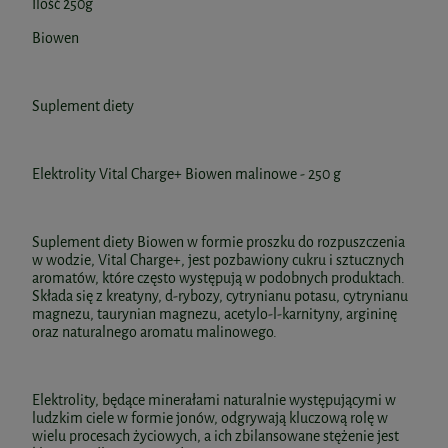
Ilość 250g
Biowen
Suplement diety
Elektrolity Vital Charge+ Biowen malinowe - 250 g
Suplement diety Biowen w formie proszku do rozpuszczenia
w wodzie, Vital Charge+, jest pozbawiony cukru i sztucznych
aromatów, które często występują w podobnych produktach.
Składa się z kreatyny, d-rybozy, cytrynianu potasu, cytrynianu
magnezu, taurynian magnezu, acetylo-l-karnityny, argininę
oraz naturalnego aromatu malinowego.
Elektrolity, będące minerałami naturalnie występującymi w
ludzkim ciele w formie jonów, odgrywają kluczową rolę w
wielu procesach życiowych, a ich zbilansowane stężenie jest