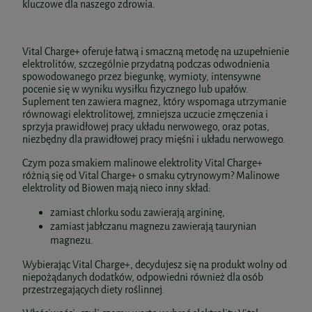
kluczowe dla naszego zdrowia.
Vital Charge+ oferuje łatwą i smaczną metodę na uzupełnienie
elektrolitów, szczególnie przydatną podczas odwodnienia
spowodowanego przez biegunkę, wymioty, intensywne
pocenie się w wyniku wysiłku fizycznego lub upałów.
Suplement ten zawiera magnez, który wspomaga utrzymanie
równowagi elektrolitowej, zmniejsza uczucie zmęczenia i
sprzyja prawidłowej pracy układu nerwowego, oraz potas,
niezbędny dla prawidłowej pracy mięśni i układu nerwowego.
Czym poza smakiem malinowe elektrolity Vital Charge+
różnią się od Vital Charge+ o smaku cytrynowym? Malinowe
elektrolity od Biowen mają nieco inny skład:
zamiast chlorku sodu zawierają argininę,
zamiast jabłczanu magnezu zawierają taurynian
magnezu.
Wybierając Vital Charge+, decydujesz się na produkt wolny od
niepożądanych dodatków, odpowiedni również dla osób
przestrzegających diety roślinnej.