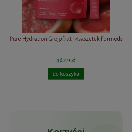
Pure Hydration Grejpfrut 14saszetek Formeds
Pu
46,49 zł
do koszyka
Korzyści