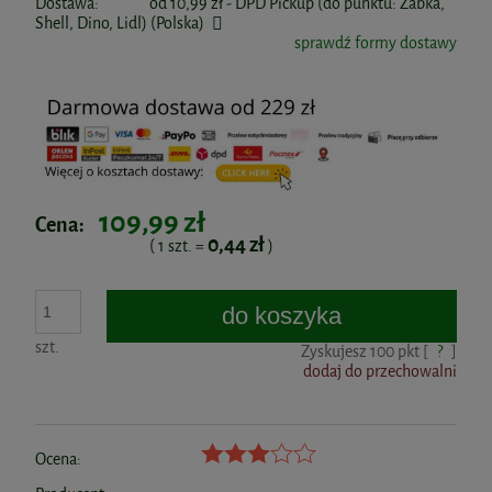
Dostawa:
od 10,99 zł
- DPD Pickup (do punktu: Żabka,
Shell, Dino, Lidl)
(Polska)
sprawdź formy dostawy
109,99 zł
Cena:
0,44 zł
( 1
szt.
=
)
do koszyka
szt.
Zyskujesz
100
pkt [
?
]
dodaj do przechowalni
Ocena: