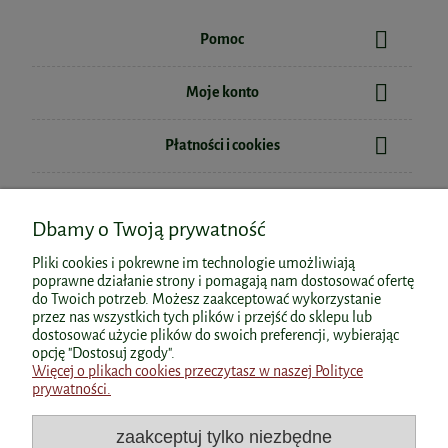
Pomoc
Moje konto
Płatności i cookies
Informacje
Dbamy o Twoją prywatność
O nas
Pliki cookies i pokrewne im technologie umożliwiają
poprawne działanie strony i pomagają nam dostosować ofertę
do Twoich potrzeb. Możesz zaakceptować wykorzystanie
przez nas wszystkich tych plików i przejść do sklepu lub
dostosować użycie plików do swoich preferencji, wybierając
Polecane kategorie
opcję "Dostosuj zgody".
Więcej o plikach cookies przeczytasz w naszej Polityce
prywatności.
Polecane produkty
zaakceptuj tylko niezbędne
Popularne kategorie