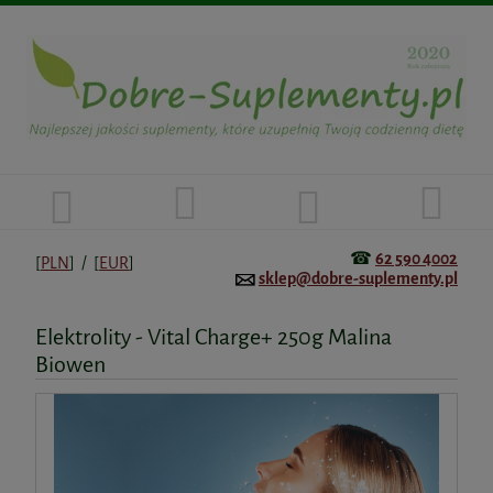
☎
62 590 4002
[
PLN
] / [
EUR
]
sklep@dobre-suplementy.pl
Elektrolity - Vital Charge+ 250g Malina
Biowen