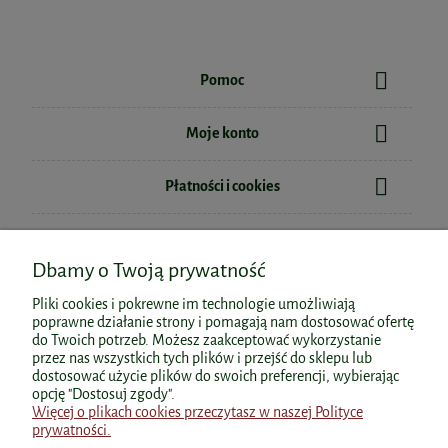
Pomoc
Moje konto
Płatności i cookies
Informacje
Dbamy o Twoją prywatność
O nas
Pliki cookies i pokrewne im technologie umożliwiają
poprawne działanie strony i pomagają nam dostosować ofertę
do Twoich potrzeb. Możesz zaakceptować wykorzystanie
przez nas wszystkich tych plików i przejść do sklepu lub
dostosować użycie plików do swoich preferencji, wybierając
Polecane kategorie
opcję "Dostosuj zgody".
Więcej o plikach cookies przeczytasz w naszej Polityce
prywatności.
Polecane produkty