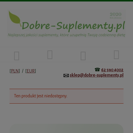
☎
62 590 4002
[
PLN
] / [
EUR
]
sklep@dobre-suplementy.pl
Ten produkt jest niedostępny.