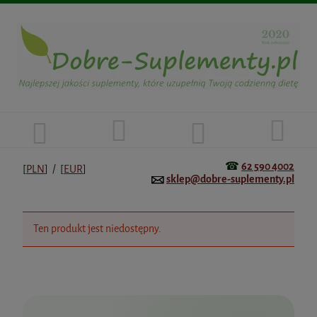
☎
62 590 4002
[
PLN
] / [
EUR
]
sklep@dobre-suplementy.pl
Ten produkt jest niedostępny.