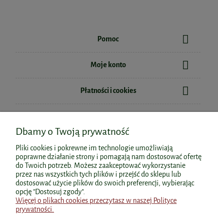
Pomoc
Moje konto
Płatności i cookies
Informacje
Dbamy o Twoją prywatność
O nas
Pliki cookies i pokrewne im technologie umożliwiają
poprawne działanie strony i pomagają nam dostosować ofertę
do Twoich potrzeb. Możesz zaakceptować wykorzystanie
przez nas wszystkich tych plików i przejść do sklepu lub
dostosować użycie plików do swoich preferencji, wybierając
Polecane kategorie
opcję "Dostosuj zgody".
Więcej o plikach cookies przeczytasz w naszej Polityce
prywatności.
Polecane produkty